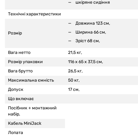
шкіряне сидіння
Технічні характеристики
Довжина 123 см,
Ширина 66 см,
Розмір
Зріст 68 см,
Вага нетто
21,5 кг,
Розмір упаковки
116 x 65 x 37,5 см,
Вага брутто
26,5 кг,
Максимальна ємність
50 кг,
Допуск
17 см,
Що включає
Посібник + монтажний
набір,
Кабель MiniJack
Лопата