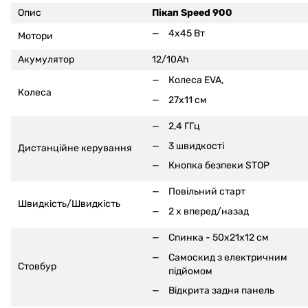
Опис
Пікап Speed 900
4x45 Вт
Мотори
Акумулятор
12/10Ah
Колеса EVA,
Колеса
27x11 см
2,4 ГГц
3 швидкості
Дистанційне керування
Кнопка безпеки STOP
Повільний старт
Швидкість/Швидкість
2 x вперед/назад
Спинка - 50x21x12 см
Самоскид з електричним
Стовбур
підйомом
Відкрита задня панель