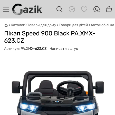
Каталог
Товари для дому
Товари для дітей
Автомобілі н
GAZIK
AI
Пікап Speed ​​900 Black PA.XMX-
Онлайн · пошук техніки
623.CZ
Артикул:
PA.XMX-623.CZ
Написати відгук
Привіт! 👋 Я Gazik AI — допоможу
підібрати вживану комп'ютерну техніку.
Що шукаєш?