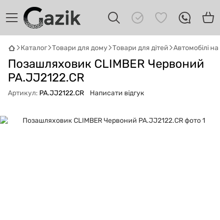
Каталог
Товари для дому
Товари для дітей
Автомобілі н
GAZIK
AI
Позашляховик CLIMBER Червоний
Онлайн · пошук техніки
PA.JJ2122.CR
Артикул:
PA.JJ2122.CR
Написати відгук
Привіт! 👋 Я Gazik AI — допоможу
підібрати вживану комп'ютерну техніку.
Що шукаєш?