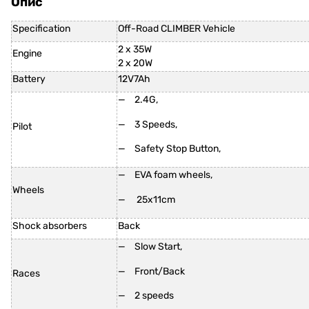
Опис
Specification
Off-Road CLIMBER Vehicle
2 x 35W
Engine
2 x 20W
Battery
12V7Ah
2.4G,
3 Speeds,
Pilot
Safety Stop Button,
EVA foam wheels,
Wheels
25x11cm
Shock absorbers
Back
Slow Start,
Front/Back
Races
2 speeds