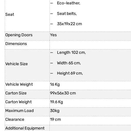
Eco-leather,
Seat belts,
Seat
35x19x22 cm
Opening Doors
Yes
Dimensions
Length 102 cm,
Width 65 cm,
Vehicle Size
Height 69 cm,
Vehicle Weight
16 Kg
Carton Size
99x56x30 cm
Carton Weight
19.6 Kg
Maximum Load
30kg
Clearance
19 cm
Additional Equipment