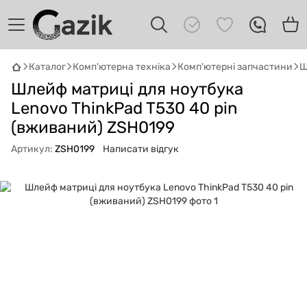
Каталог
Комп'ютерна техніка
Комп'ютерні запчастини
Ш
GAZIK
AI
Шлейф матриці для ноутбука
Онлайн · пошук техніки
Lenovo ThinkPad T530 40 pin
(вживаний) ZSH0199
Привіт! 👋 Я Gazik AI — допоможу
підібрати вживану комп'ютерну техніку.
Артикул:
ZSH0199
Написати відгук
Що шукаєш?