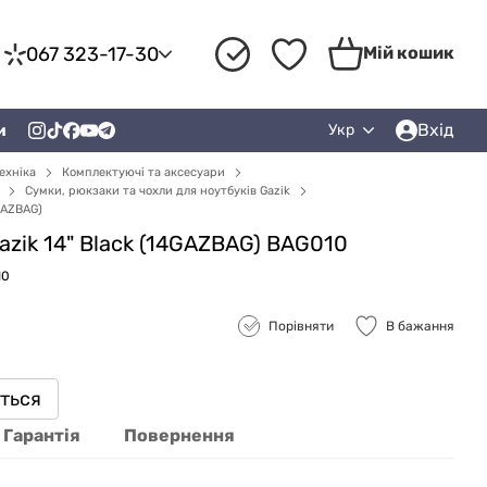
067 323-17-30
Мій кошик
Вхід
и
Укр
ехніка
Комплектуючі та аксесуари
Сумки, рюкзаки та чохли для ноутбуків Gazik
GAZBAG)
azik 14" Black (14GAZBAG) BAG010
10
Порівняти
В бажання
иться
Гарантія
Повернення