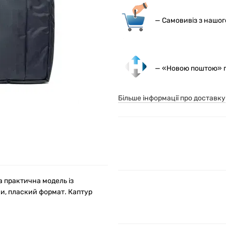
— С
амовивіз з нашо
— «Новою поштою» по
Більше інформації про доставку
а практична модель із
и, плаский формат. Каптур