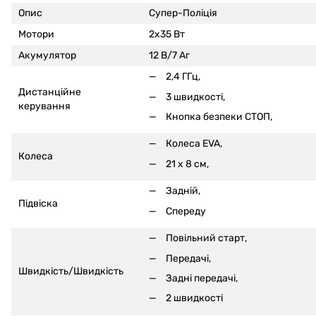
Опис
Супер-Поліція
Мотори
2x35 Вт
Акумулятор
12 В/7 Аг
2,4 ГГц,
Дистанційне
3 швидкості,
керування
Кнопка безпеки СТОП,
Колеса EVA,
Колеса
21 x 8 см,
Задній,
Підвіска
Спереду
Повільний старт,
Передачі,
Швидкість/Швидкість
Задні передачі,
2 швидкості