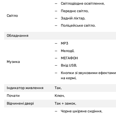
Світлодіодне освітлення,
Переднє світло,
Світло
Задній ліхтар,
Поліцейське світло.
Обладнання
MP3
Мелодії,
МЕГАФОН
Музика
Вхід USB,
Кнопки зі звуковими ефектами
на кермі
,
Індикатор живлення
Так,
Почати
Ключ,
Відчинені двері
Так +
замок,
Чорне шкіряне сидіння,