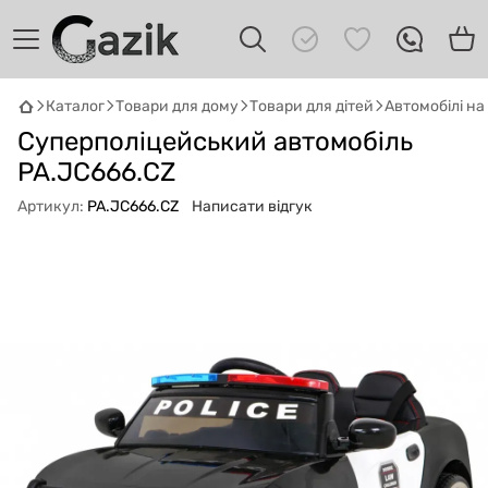
Каталог
Товари для дому
Товари для дітей
Автомобілі н
GAZIK
AI
Суперполіцейський автомобіль
Онлайн · пошук техніки
PA.JC666.CZ
Артикул:
PA.JC666.CZ
Написати відгук
Привіт! 👋 Я Gazik AI — допоможу
підібрати вживану комп'ютерну техніку.
Що шукаєш?