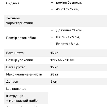
ремінь безпеки,
Сидіння
42 x 17 x 19 см,
Технічні
характеристики
Довжина 113 см,
Ширина 69 см,
Розмір автомобіля
Висота 48 см,
Вага нетто
13 кг
Розмір упаковки
111 x 56 x 28 см
Вага брутто
15 кг
Максимальна ємність
28 кг
Допуск
8 см
Що включає
Інструкція
+
монтажний набір,