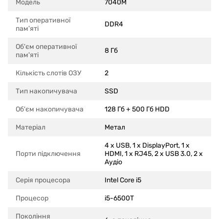
Модель
7040M
Тип оперативної
DDR4
пам'яті
Об'єм оперативної
8 Гб
пам'яті
Кількість слотів ОЗУ
2
Тип накопичувача
SSD
Об'єм накопичувача
128 Гб + 500 Гб HDD
Матеріал
Метал
4 x USB, 1 x DisplayPort, 1 x
Порти підключення
HDMI, 1 x RJ45, 2 x USB 3.0, 2 x
Аудіо
Серія процесора
Intel Core i5
Процесор
i5-6500T
Покоління