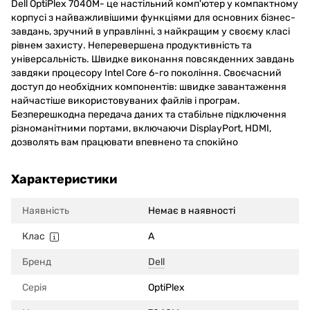
Dell OptiPlex 7040M- це настільний комп'ютер у компактному
корпусі з найважливішими функціями для основних бізнес-
завдань, зручний в управлінні, з найкращим у своєму класі
рівнем захисту. Неперевершена продуктивність та
універсальність. Швидке виконання повсякденних завдань
завдяки процесору Intel Core 6-го покоління. Своєчасний
доступ до необхідних компонентів: швидке завантаження
найчастіше використовуваних файлів і програм.
Безперешкодна передача даних та стабільне підключення
різноманітними портами, включаючи DisplayPort, HDMI,
дозволять вам працювати впевнено та спокійно
Характеристики
Наявність
Немає в наявності
Клас
A
Бренд
Dell
Серія
OptiPlex