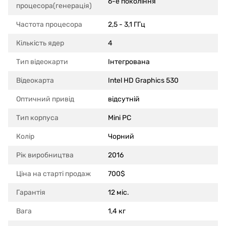
6-е покоління
процесора(генерація)
Частота процесора
2,5 - 3,1 ГГц
Кількість ядер
4
Тип відеокарти
Інтегрована
Відеокарта
Intel HD Graphics 530
Оптичний привід
відсутній
Тип корпуса
Mini PC
Колір
Чорний
Рік виробництва
2016
Ціна на старті продаж
700$
Гарантія
12 міс.
Вага
1,4 кг