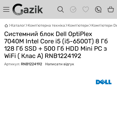
Каталог
Комп'ютерна техніка
Комп'ютери
Комп'ютери De
GAZIK
AI
Системний блок Dell OptiPlex
Онлайн · пошук техніки
7040M Intel Core i5 (i5-6500T) 8 Гб
128 Гб SSD + 500 Гб HDD Mini PC з
Привіт! 👋 Я Gazik AI — допоможу
WiFi ( Клас A) RNB1224192
підібрати вживану комп'ютерну техніку.
Що шукаєш?
Артикул:
RNB1224192
Написати відгук