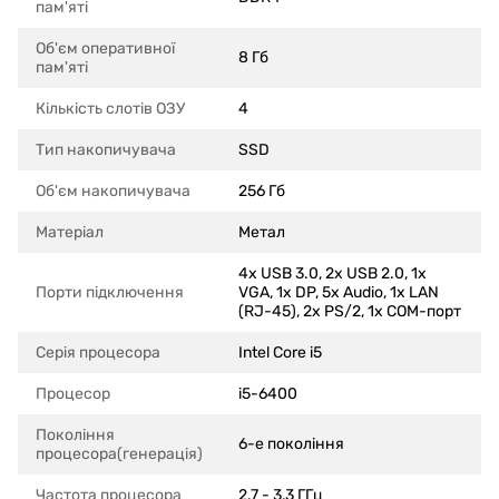
пам'яті
Об'єм оперативної
8 Гб
пам'яті
Кількість слотів ОЗУ
4
Тип накопичувача
SSD
Об'єм накопичувача
256 Гб
Матеріал
Метал
4x USB 3.0, 2x USB 2.0, 1x
Порти підключення
VGA, 1x DP, 5x Audio, 1x LAN
(RJ-45), 2x PS/2, 1x COM-порт
Серія процесора
Intel Core i5
Процесор
i5-6400
Покоління
6-е покоління
процесора(генерація)
Частота процесора
2,7 - 3,3 ГГц