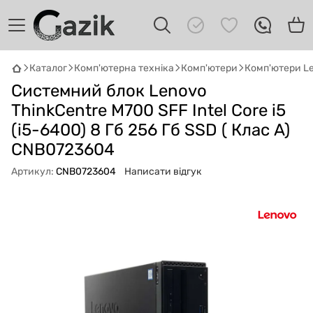
Каталог
Комп'ютерна техніка
Комп'ютери
Комп'ютери L
GAZIK
AI
Системний блок Lenovo
Онлайн · пошук техніки
ThinkCentre M700 SFF Intel Core i5
(i5-6400) 8 Гб 256 Гб SSD ( Клас A)
Привіт! 👋 Я Gazik AI — допоможу
CNB0723604
підібрати вживану комп'ютерну техніку.
Що шукаєш?
Артикул:
CNB0723604
Написати відгук