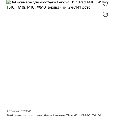
Роз'єми живлення для ноутбуків
Матриці (дисплеї) для ноутбуків
Корпуси для ноутбуків
Додаткові плати
Системи охолодження для ноутбуків
Материнські плати для ноутбуків
Тачпад (трекпад) для ноутбуків
Шлейфи
Підставки для монітора
Артикул: ZWC141
Веб-камера для ноутбука Lenovo ThinkPad T410, T410i,