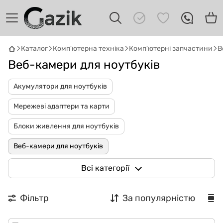
Каталог
Комп'ютерна техніка
Комп'ютерні запчастини
В
Веб-камери для ноутбуків
Акумулятори для ноутбуків
Мережеві адаптери та карти
Блоки живлення для ноутбуків
GAZIK
AI
Онлайн · пошук техніки
Веб-камери для ноутбуків
Привіт! 👋 Я Gazik AI — допоможу
Вентилятори для ноутбуків
Клавіатури для ноутбуків
Всі категорії
підібрати вживану комп'ютерну техніку.
Що шукаєш?
Петлі для ноутбуків
Процесори
Фільтр
За популярністю
Динаміки для ноутбука