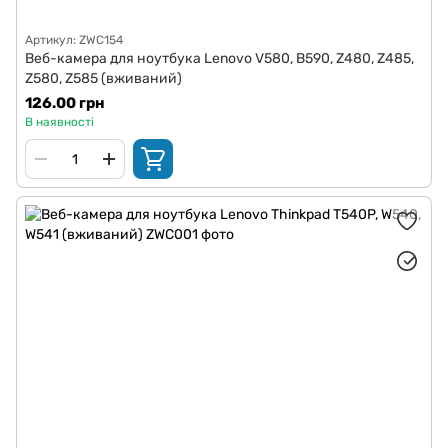
Артикул: ZWC154
Веб-камера для ноутбука Lenovo V580, B590, Z480, Z485,
Z580, Z585 (вживаний)
126.00 грн
В наявності