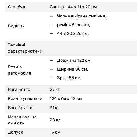
Стовбур
Спинка: 44 x 11 x 20 см
Чорне шкіряне сидіння,
ремінь безпеки,
Сидіння
44 x 20 x 26 см,
Технічні
характеристики
Довжина 122 см,
Розмір
Ширина 80 см,
автомобіля
Зріст 85 см,
Вага нетто
27 кг
Розмір упаковки
124 x 66 x 42 см
Вага брутто
31 кг
Максимальна
28 кг
ємність
Допуск
19 см