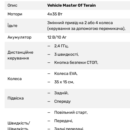
Опис
Vehicle Master Of Terain
Мотори
4x35 Вт
Змінний привід на 2 або 4 колеса
Їдьте
(керування за допомогою перемикача),
Акумулятор
12 В/10 Аг
2,4 ГГц,
Дистанційне
3 швидкості,
керування
Кнопка безпеки СТОП,
Колеса EVA,
Колеса
35 x 15 см,
Задній,
Підвіска
Спереду
Повільний старт,
Передачі,
Швидкість/
Задні передачі,
Швидкість