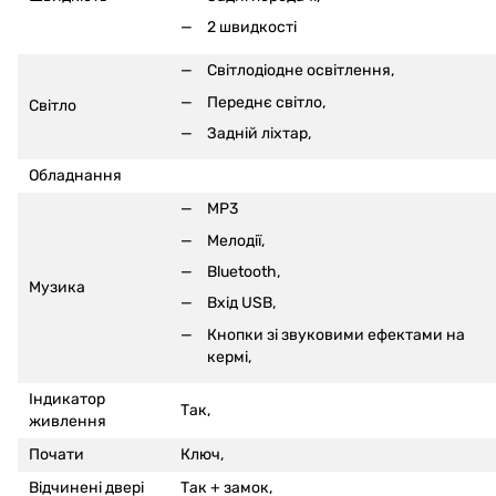
2 швидкості
Світлодіодне освітлення,
Переднє світло,
Світло
Задній ліхтар,
Обладнання
MP3
Мелодії,
Bluetooth,
Музика
Вхід USB,
Кнопки зі звуковими ефектами на
кермі
,
Індикатор
Так,
живлення
Почати
Ключ,
Відчинені двері
Так +
замок,