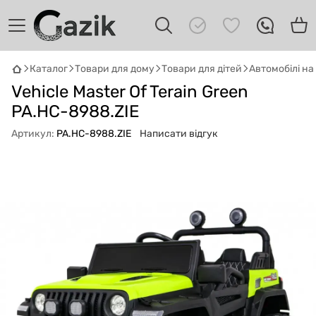
Каталог
Товари для дому
Товари для дітей
Автомобілі н
Vehicle Master Of Terain Green
GAZIK
AI
Онлайн · пошук техніки
PA.HC-8988.ZIE
Артикул:
PA.HC-8988.ZIE
Написати відгук
Привіт! 👋 Я Gazik AI — допоможу
підібрати вживану комп'ютерну техніку.
Що шукаєш?