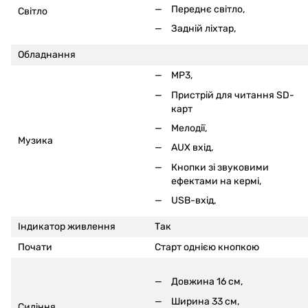
Переднє світло,
Світло
Задній ліхтар,
Обладнання
MP3,
Пристрій для читання SD-
карт
Мелодії,
Музика
AUX вхід,
Кнопки зі звуковими
ефектами на кермі
,
USB-вхід,
Індикатор живлення
Так
Почати
Старт однією кнопкою
Довжина 16 см,
Ширина 33 см,
Сидіння