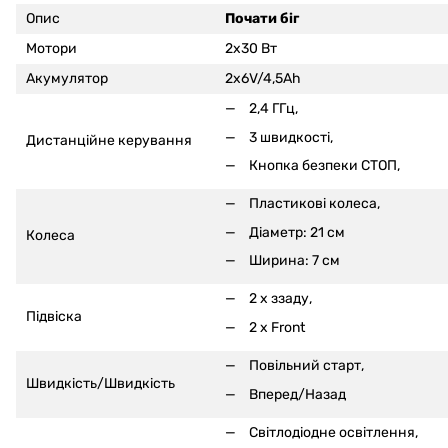
Опис
Почати біг
Мотори
2x30 Вт
Акумулятор
2x6V/4,5Ah
2,4 ГГц,
3 швидкості,
Дистанційне керування
Кнопка безпеки СТОП,
Пластикові колеса,
Діаметр: 21 см
Колеса
Ширина: 7 см
2 x ззаду,
Підвіска
2 x Front
Повільний старт,
Швидкість/Швидкість
Вперед/Назад
Світлодіодне освітлення,