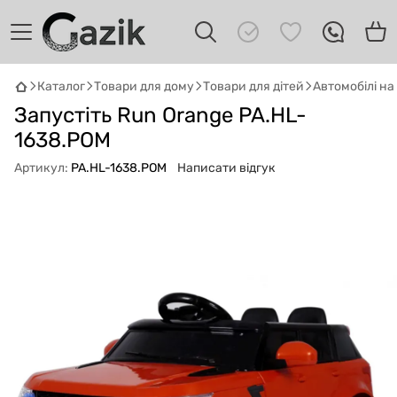
Каталог
Товари для дому
Товари для дітей
Автомобілі н
Запустіть Run Orange PA.HL-
GAZIK
AI
Онлайн · пошук техніки
1638.POM
Артикул:
PA.HL-1638.POM
Написати відгук
Привіт! 👋 Я Gazik AI — допоможу
підібрати вживану комп'ютерну техніку.
Що шукаєш?