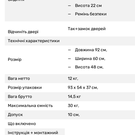
Висота 22 см
Ремінь безпеки
Так+замок дверей
Відчиніть двері
Технічні характеристики
Довжина 92 см,
Ширина 60 см,
Розмір
Висота 48 см,
Вага нетто
12 кг,
Розмір упаковки
93 x 54 x 37 см,
Вага брутто
14,5 кг
Максимальна ємність
30 кг,
Допуск
10 см,
Що включено
Інструкція +
монтажний