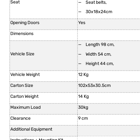
Seat
Seat belts,
30x18x24cm
Opening Doors
Yes
Dimensions
Length 98 cm,
Vehicle Size
Width 54 cm,
Height 44 cm,
Vehicle Weight
12 Kg
Carton Size
102x53x30.5cm
Carton Weight
14 Kg
Maximum Load
30kg
Clearance
9 cm
Additional Equipment