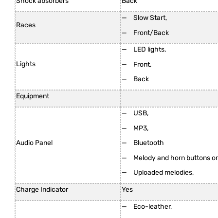
Shock absorbers
Back
Slow Start,
Races
Front/Back
LED lights,
Lights
Front,
Back
Equipment
USB,
MP3,
Bluetooth
Audio Panel
Melody and horn buttons on
Uploaded melodies,
Charge Indicator
Yes
Eco-leather,