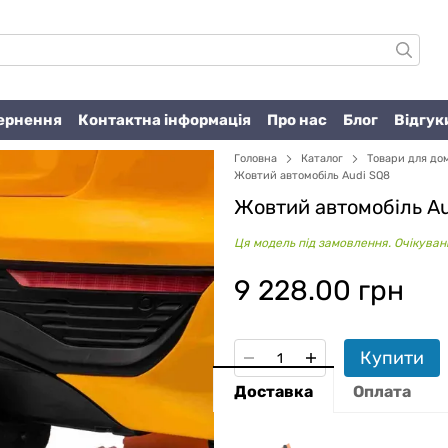
вернення
Контактна інформація
Про нас
Блог
Відгук
Головна
Каталог
Товари для до
Жовтий автомобіль Audi SQ8
Жовтий автомобіль A
Ця модель під замовлення. Очікувани
9 228.00 грн
Купити
Доставка
Оплата