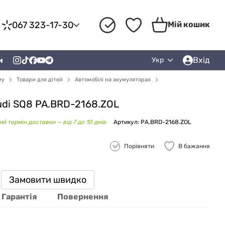
067 323-17-30
Мій кошик
Вхід
и
Укр
му
Товари для дітей
Автомобілі на акумуляторах
udi SQ8 PA.BRD-2168.ZOL
й термін доставки — від 7 до 10 днів
Артикул: PA.BRD-2168.ZOL
Порівняти
В бажання
Замовити швидко
Гарантія
Повернення