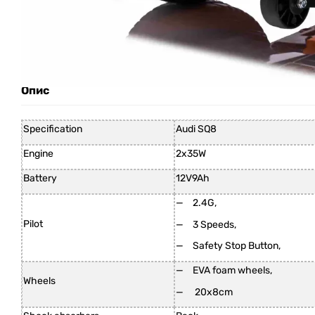
Опис
Specification
Audi SQ8
Engine
2x35W
Battery
12V9Ah
2.4G,
Pilot
3 Speeds,
Safety Stop Button,
EVA foam wheels,
Wheels
20x8cm