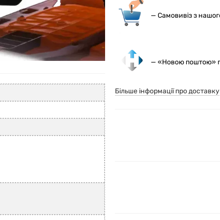
— С
амовивіз з нашо
— «Новою поштою» по
Більше інформації про доставку