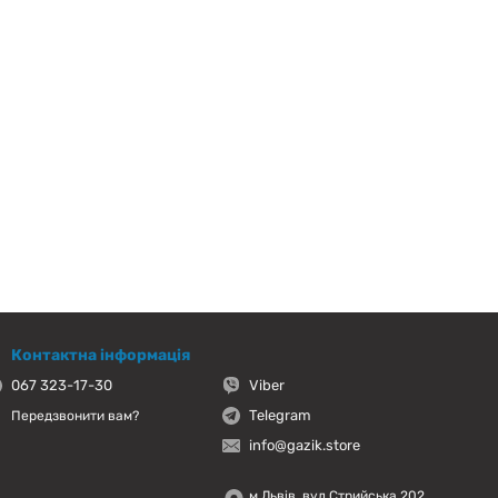
Контактна інформація
067 323-17-30
Viber
Telegram
Передзвонити вам?
info@gazik.store
м.Львів, вул.Стрийська 202