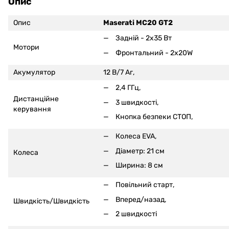
Опис
Опис
Maserati MC20 GT2
Задній - 2x35 Вт
Мотори
Фронтальний - 2x20W
Акумулятор
12 В/7 Аг,
2,4 ГГц,
Дистанційне
3 швидкості,
керування
Кнопка безпеки СТОП,
Колеса EVA,
Діаметр: 21 см
Колеса
Ширина: 8 см
Повільний старт,
Вперед/назад,
Швидкість/Швидкість
2 швидкості