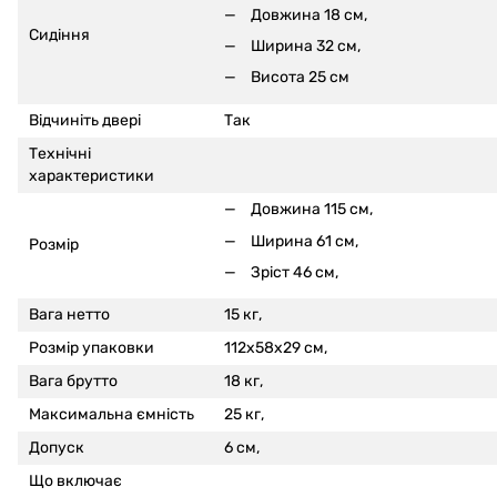
Довжина 18 см,
Сидіння
Ширина 32 см,
Висота 25 см
Відчиніть двері
Так
Технічні
характеристики
Довжина 115 см,
Ширина 61 см,
Розмір
Зріст 46 см,
Вага нетто
15 кг,
Розмір упаковки
112x58x29 см,
Вага брутто
18 кг,
Максимальна ємність
25 кг,
Допуск
6 см,
Що включає