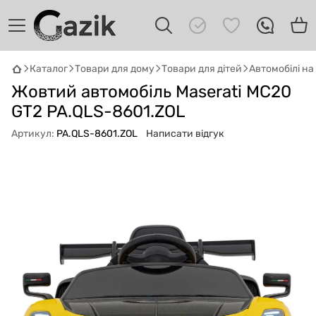
Каталог
Товари для дому
Товари для дітей
Автомобілі н
Жовтий автомобіль Maserati MC20
GAZIK
AI
Онлайн · пошук техніки
GT2 PA.QLS-8601.ZOL
Артикул:
PA.QLS-8601.ZOL
Написати відгук
Привіт! 👋 Я Gazik AI — допоможу
підібрати вживану комп'ютерну техніку.
Що шукаєш?