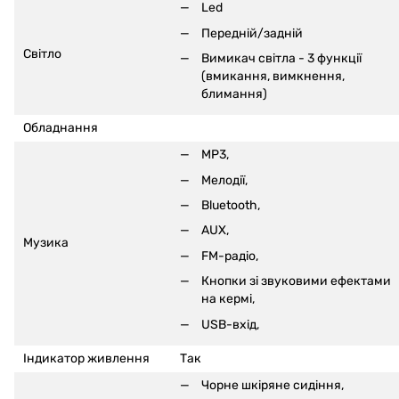
Led
Передній/задній
Світло
Вимикач світла - 3 функції
(вмикання, вимкнення,
блимання)
Обладнання
MP3,
Мелодії,
Bluetooth,
AUX,
Музика
FM-радіо,
Кнопки зі звуковими ефектами
на кермі,
USB-вхід,
Індикатор живлення
Так
Чорне шкіряне сидіння,