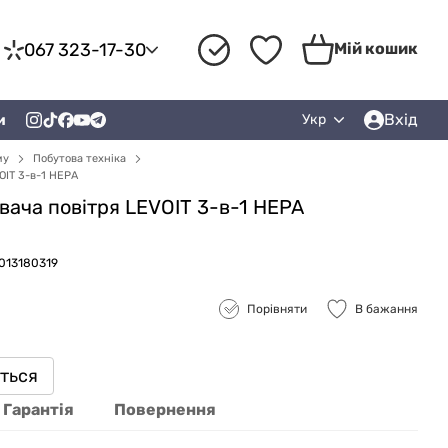
067 323-17-30
Мій кошик
Вхід
и
Укр
му
Побутова техніка
OIT 3-в-1 HEPA
вача повітря LEVOIT 3-в-1 HEPA
C013180319
Порівняти
В бажання
иться
Гарантія
Повернення