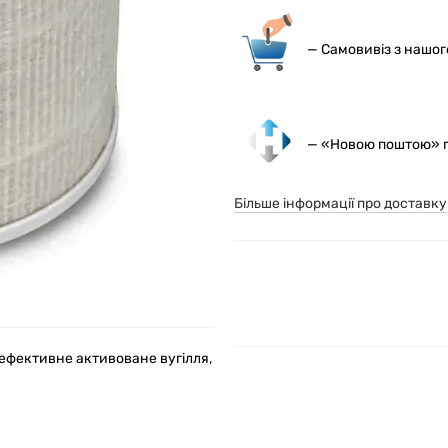
— С
амовивіз з нашо
— «Новою поштою» по
Більше інформації про доставку
оефективне активоване вугілля,