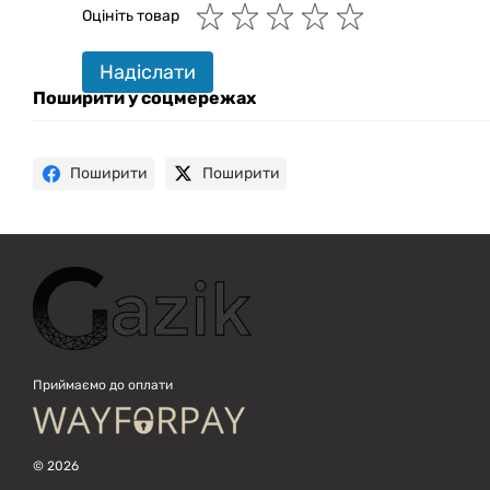
Оцініть товар
Привіт! 👋 Я Gazik AI — допоможу
Надіслати
підібрати вживану комп'ютерну
техніку. Що шукаєш?
Поширити у соцмережах
Поширити
Поширити
Приймаємо до оплати
© 2026