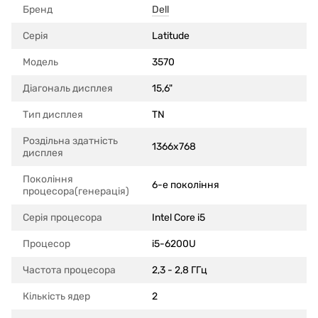
Бренд
Dell
Серія
Latitude
Модель
3570
Діагональ дисплея
15,6"
Тип дисплея
TN
Роздільна здатність
1366x768
дисплея
Покоління
6-е покоління
процесора(генерація)
Серія процесора
Intel Core i5
Процесор
i5-6200U
Частота процесора
2,3 - 2,8 ГГц
Кількість ядер
2