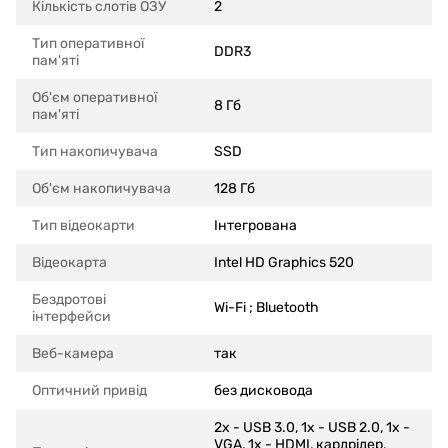
Кількість слотів ОЗУ
2
Тип оперативної
DDR3
пам'яті
Об'єм оперативної
8 Гб
пам'яті
Тип накопичувача
SSD
Об'єм накопичувача
128 Гб
Тип відеокарти
Інтегрована
Відеокарта
Intel HD Graphics 520
Бездротові
Wi-Fi ; Bluetooth
інтерфейси
Веб-камера
так
Оптичний привід
без дисковода
2x - USB 3.0, 1x - USB 2.0, 1x -
VGA, 1x - HDMI, кардрідер,