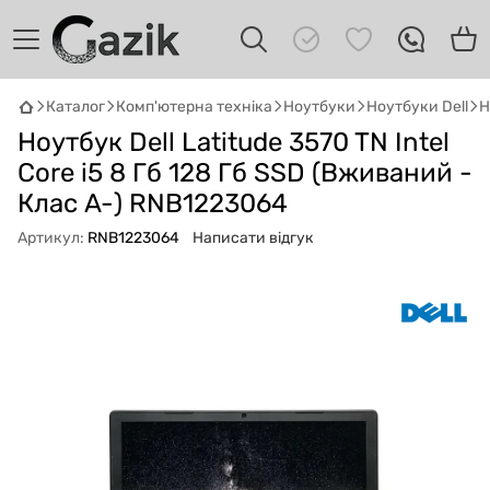
Каталог
Комп'ютерна техніка
Ноутбуки
Ноутбуки Dell
Н
Ноутбук Dell Latitude 3570 TN Intel
GAZIK
AI
Онлайн · пошук техніки
Core i5 8 Гб 128 Гб SSD (Вживаний -
Клас A-) RNB1223064
Привіт! 👋 Я Gazik AI — допоможу
Артикул:
RNB1223064
Написати відгук
підібрати вживану комп'ютерну техніку.
Що шукаєш?