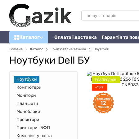
Перейти до основного контенту
Каталог
Оплата і доставка
Гарантія та по
Головна
Каталог
Комп'ютерна техніка
Ноутбуки
Ноутбуки Dell БУ
Ноутбуки
РОЗПРОДАЖ
Комп'ютери
−13%
Монітори
Планшети
Моноблоки
Проєктори
Принтери і БФП
Комплектуючі та