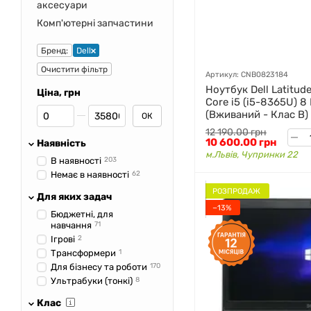
аксесуари
Комп'ютерні запчастини
Бренд:
Dell
Очистити фільтр
Артикул: CNB0823184
Ноутбук Dell Latitude
Ціна, грн
Core i5 (i5-8365U) 8
Від Ціна, грн
До Ціна, грн
(Вживаний - Клас B)
ОК
12 190.00 грн
10 600.00 грн
Наявність
м.Львів, Чупринки 22
В наявності
203
Немає в наявності
62
РОЗПРОДАЖ
Для яких задач
−13%
Бюджетні, для
навчання
71
Ігрові
2
Трансформери
1
Для бізнесу та роботи
170
Ультрабуки (тонкі)
8
Клас