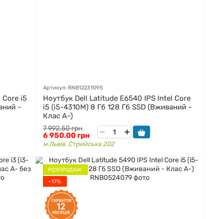
Артикул: RNB12231095
 Core i5
Ноутбук Dell Latitude E6540 IPS Intel Core
аний -
i5 (i5-4310M) 8 Гб 128 Гб SSD (Вживаний -
Клас A-)
7 992.50 грн
6 950.00 грн
м.Львів, Стрийська 202
РОЗПРОДАЖ
−17%