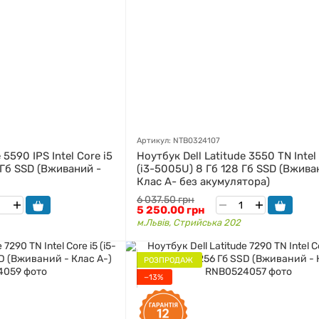
Артикул: NTB0324107
 5590 IPS Intel Core i5
Ноутбук Dell Latitude 3550 TN Intel
 Гб SSD (Вживаний -
(i3-5005U) 8 Гб 128 Гб SSD (Вжива
Клас A- без акумулятора)
6 037.50 грн
5 250.00 грн
м.Львів, Стрийська 202
РОЗПРОДАЖ
−13%