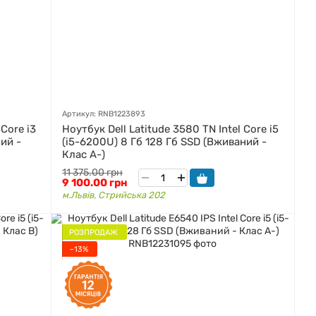
Артикул: RNB1223893
 Core i3
Ноутбук Dell Latitude 3580 TN Intel Core i5
ий -
(i5-6200U) 8 Гб 128 Гб SSD (Вживаний -
Клас A-)
11 375.00 грн
9 100.00 грн
м.Львів, Стрийська 202
РОЗПРОДАЖ
−13%