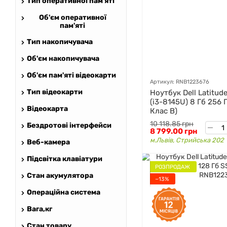
Тип оперативної пам'яті
Об'єм оперативної
пам'яті
Тип накопичувача
Об'єм накопичувача
Об'єм пам'яті відеокарти
Артикул: RNB1223676
Тип відеокарти
Ноутбук Dell Latitude
(i3-8145U) 8 Гб 256 
Відеокарта
Клас B)
10 118.85 грн
Бездротові інтерфейси
8 799.00 грн
м.Львів, Стрийська 202
Веб-камера
Підсвітка клавіатури
РОЗПРОДАЖ
Стан акумулятора
−13%
Операційна система
Вага,кг
Стан товару