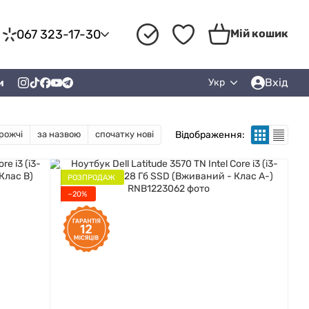
067 323-17-30
Мій кошик
Вхід
и
Укр
Відображення:
рожчі
за назвою
спочатку нові
РОЗПРОДАЖ
−20%