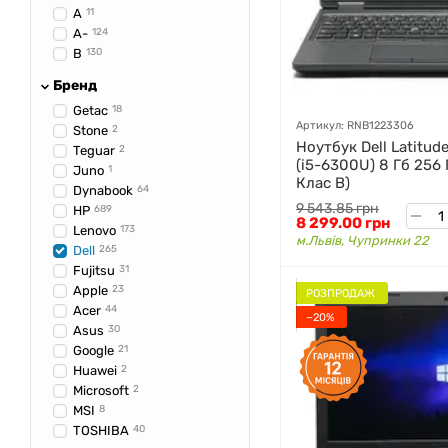
A
11
A-
124
B
130
Бренд
Getac
18
Артикул: RNB1223306
Stone
2
Ноутбук Dell Latitude
Teguar
2
(i5-6300U) 8 Гб 256
Juno
1
Клас B)
Dynabook
64
9 543.85 грн
HP
689
8 299.00 грн
Lenovo
173
м.Львів, Чупринки 22
Dell
265
Fujitsu
31
Apple
23
РОЗПРОДАЖ
Acer
44
−20%
Asus
30
Google
21
Huawei
2
Microsoft
2
MSI
8
TOSHIBA
40