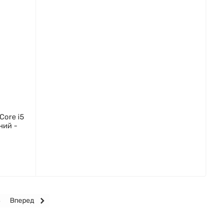
Core i5
ний -
4
Вперед