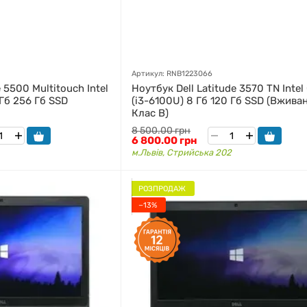
Артикул: RNB1223066
 5500 Multitouch Intel
Ноутбук Dell Latitude 3570 TN Intel 
 Гб 256 Гб SSD
(i3-6100U) 8 Гб 120 Гб SSD (Вжива
Клас B)
8 500.00 грн
6 800.00 грн
м.Львів, Стрийська 202
РОЗПРОДАЖ
−13%