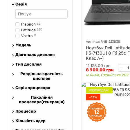
Серія
Inspiron
32
Latitude
220
Vostro
11
Артикул: RNB1223535
Модель
Ноутбук Dell Latitude
(i3-7130U) 8 Гб 256 
Діагональ дисплея
Клас A-)
Тип дисплея
11 125.00 грн
8 900.00 грн
Роздільна здатність
м.Львів, Стрийська 202
дисплея
Серія процесора
РОЗПРОДАЖ
Покоління
−13%
процесора(генерація)
Процесор
Кількість ядер