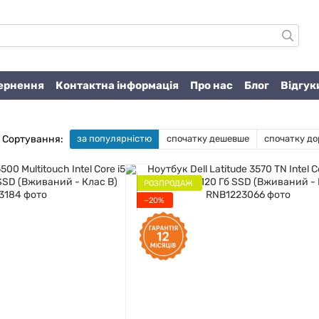
вернення
Контактна інформація
Про нас
Блог
Відгук
Сортування:
за популярністю
спочатку дешевше
спочатку до
РОЗПРОДАЖ
−20%