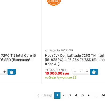
Артикул: RNB0524057
 7290 TN Intel Core i5
Ноутбук Dell Latitude 7290 TN Intel 
 Гб SSD (Вживаний -
(i5-8350U) 4 Гб 256 Гб SSD (Вжива
Клас A-)
11 845.00 грн
10 300.00 грн
м.Львів, Чупринки 22
Назад
1
2
3
4
5
6
...
1