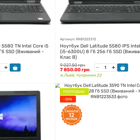
Артикул: RNB1223312
 5580 TN Intel Core i5
Ноутбук Dell Latitude 5580 IPS Intel
 Гб SSD (Вживаний -
(i5-6300U) 8 Гб 256 Гб SSD (Вжива
Клас B)
9 027.50 грн
7 850.00 грн
м.Львів, Чупринки 22
РОЗПРОДАЖ
−20%