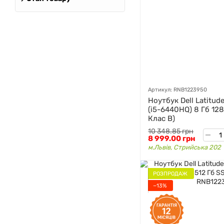
Артикул: RNB1223950
Ноутбук Dell Latitude
(i5-6440HQ) 8 Гб 12
Клас B)
10 348.85 грн
8 999.00 грн
м.Львів, Стрийська 202
РОЗПРОДАЖ
−13%