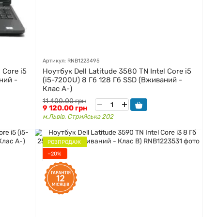
Артикул: RNB1223495
 Core i5
Ноутбук Dell Latitude 3580 TN Intel Core i5
ний -
(i5-7200U) 8 Гб 128 Гб SSD (Вживаний -
Клас A-)
11 400.00 грн
9 120.00 грн
м.Львів, Стрийська 202
РОЗПРОДАЖ
−20%