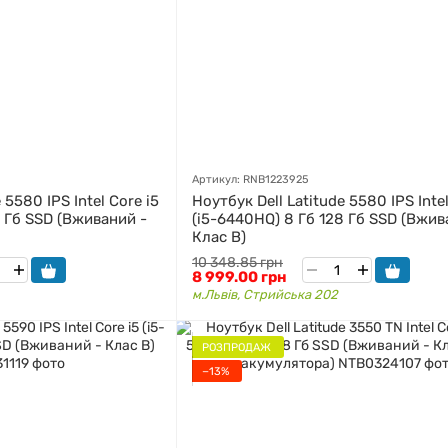
Артикул: RNB1223925
 5580 IPS Intel Core i5
Ноутбук Dell Latitude 5580 IPS Intel
8 Гб SSD (Вживаний -
(i5-6440HQ) 8 Гб 128 Гб SSD (Вжив
Клас B)
10 348.85 грн
8 999.00 грн
м.Львів, Стрийська 202
РОЗПРОДАЖ
−13%