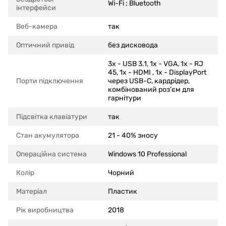
Wi-Fi ; Bluetooth
інтерфейси
Веб-камера
так
Оптичний привід
без дисковода
3x - USB 3.1, 1x - VGA, 1x - RJ
45, 1x - HDMI , 1x - DisplayPort
Порти підключення
через USB-C, кардрідер,
комбінований роз’єм для
гарнітури
Підсвітка клавіатури
так
Стан акумулятора
21 - 40% зносу
Операційна система
Windows 10 Professional
Колір
Чорний
Матеріал
Пластик
Рік виробництва
2018