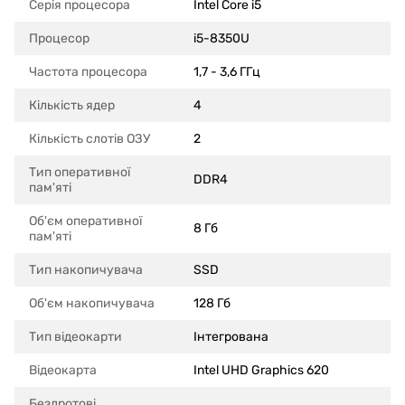
Серія процесора
Intel Core i5
Процесор
i5-8350U
Частота процесора
1,7 - 3,6 ГГц
Кількість ядер
4
Кількість слотів ОЗУ
2
Тип оперативної
DDR4
пам'яті
Об'єм оперативної
8 Гб
пам'яті
Тип накопичувача
SSD
Об'єм накопичувача
128 Гб
Тип відеокарти
Інтегрована
Відеокарта
Intel UHD Graphics 620
Бездротові