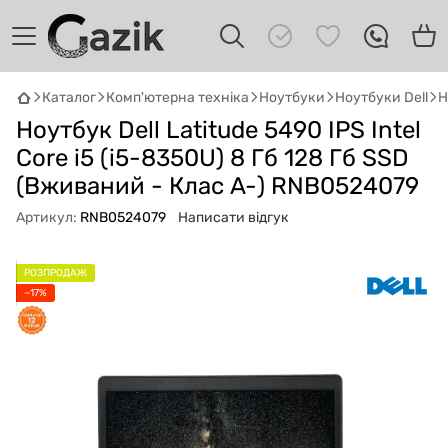
Каталог
Комп'ютерна техніка
Ноутбуки
Ноутбуки Dell
Н
Ноутбук Dell Latitude 5490 IPS Intel
GAZIK
AI
Онлайн · пошук техніки
Core i5 (i5-8350U) 8 Гб 128 Гб SSD
(Вживаний - Клас A-) RNB0524079
Привіт! 👋 Я Gazik AI — допоможу
Артикул:
RNB0524079
Написати відгук
підібрати вживану комп'ютерну техніку.
Що шукаєш?
РОЗПРОДАЖ
−17%