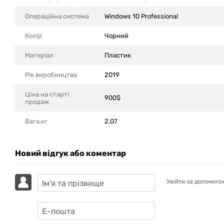
Операційна система
Windows 10 Professional
Колір
Чорний
Матеріал
Пластик
Рік виробництва
2019
Ціна на старті
900$
продаж
Вага,кг
2,07
Новий відгук або коментар
Увійти за допомого