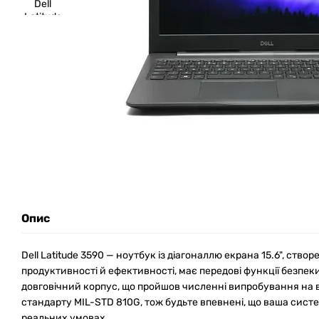
Опис
Dell Latitude 3590 — ноутбук із діагоналлю екрана 15.6", ств
продуктивності й ефективності, має передові функції безпеки
довговічний корпус, що пройшов численні випробування на в
стандарту MIL-STD 810G, тож будьте впевнені, що ваша систе
реальних умовах.