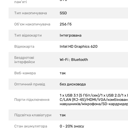
пам'яті
Тип накопичувача
SSD
Об'єм накопичувача
256 Гб
Тип відеокарти
Інтегрована
Відеокарта
Intel HD Graphics 620
Бездротові
Wi-Fi ; Bluetooth
інтерфейси
Веб-камера
так
Оптичний привід
без дисковода
1 x USB 3.1 (5 Гбіт/сек)/1 х USB 2.0/1 
Порти підключення
C/LAN (RJ-45)/HDMI/VGA/комбіновани
навушників/мікрофона/SD-кардриде
Підсвітка клавіатури
так
Стан акумулятора
0 - 20% зносу