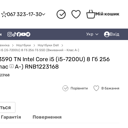
067 323-17-30
Мій кошик
Вхід
и
Укр
ехніка
Ноутбуки
Ноутбуки Dell
e i5 (i5-7200U) 8 Гб 256 Гб SSD (Вживаний - Клас A-)
3590 TN Intel Core i5 (i5-7200U) 8 Гб 256
лас
A-) RNB1223168
223168
Порівняти
В бажання
иться
Гарантія
Повернення