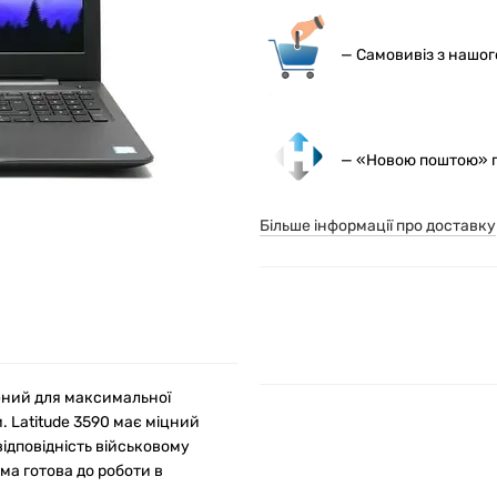
— С
амовивіз з нашо
— «Новою поштою» по
Більше інформації про доставку
орений для максимальної
. Latitude 3590 має міцний
ідповідність військовому
ма готова до роботи в