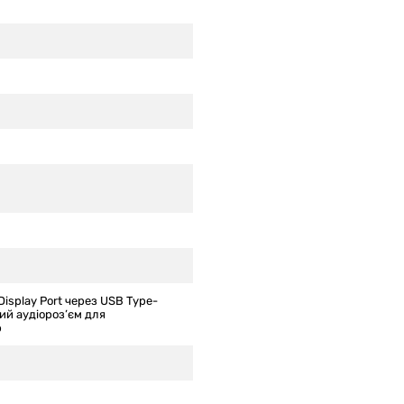
x Display Port через USB Type-
й аудіороз’єм для
р