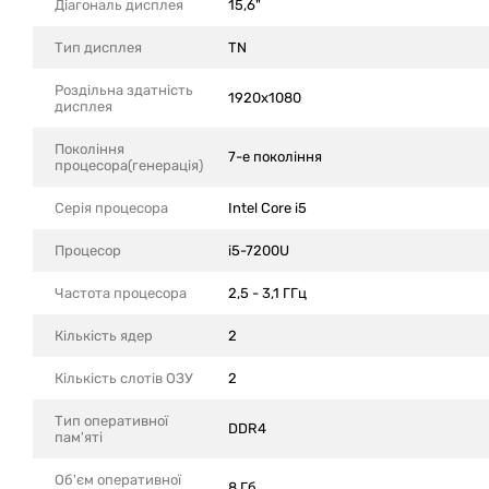
Діагональ дисплея
15,6"
Тип дисплея
TN
Роздільна здатність
1920x1080
дисплея
Покоління
7-е покоління
процесора(генерація)
Серія процесора
Intel Core i5
Процесор
i5-7200U
Частота процесора
2,5 - 3,1 ГГц
Кількість ядер
2
Кількість слотів ОЗУ
2
Тип оперативної
DDR4
пам'яті
Об'єм оперативної
8 Гб