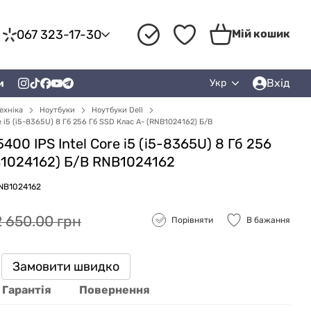
067 323-17-30
Мій кошик
Вхід
и
Укр
ехніка
Ноутбуки
Ноутбуки Dell
re i5 (i5-8365U) 8 Гб 256 Гб SSD Клас A- (RNB1024162) Б/В
5400 IPS Intel Core i5 (i5-8365U) 8 Гб 256
B1024162) Б/В RNB1024162
RNB1024162
2 650.00 грн
Порівняти
В бажання
Замовити швидко
Гарантія
Повернення