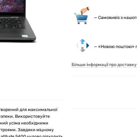
— С
амовивіз з нашо
— «Новою поштою» по
Більше інформації про доставку
 створений для максимальної
безпеки. Використовуйте
ений усіма необхідними
строями. Завдяки міцному
Latitude 5400 чудово підходить