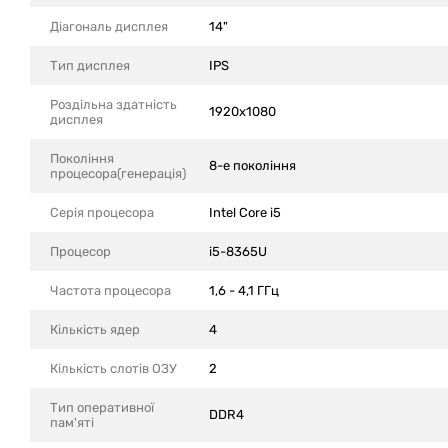
Діагональ дисплея
14"
Тип дисплея
IPS
Роздільна здатність
1920x1080
дисплея
Покоління
8-е покоління
процесора(генерація)
Серія процесора
Intel Core i5
Процесор
i5-8365U
Частота процесора
1,6 - 4,1 ГГц
Кількість ядер
4
Кількість слотів ОЗУ
2
Тип оперативної
DDR4
пам'яті