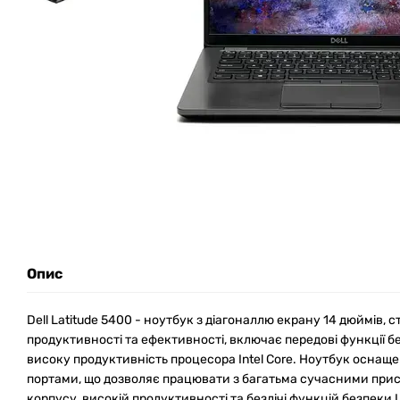
Опис
Dell Latitude 5400 - ноутбук з діагоналлю екрану 14 дюймів,
продуктивності та ефективності, включає передові функції 
високу продуктивність процесора Intel Core. Ноутбук оснащ
портами, що дозволяє працювати з багатьма сучасними при
корпусу, високій продуктивності та безлічі функцій безпеки 