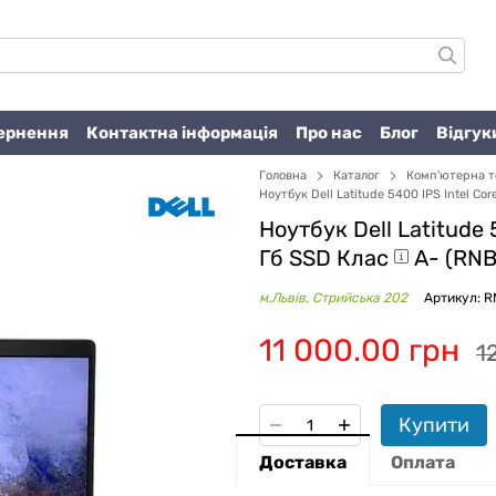
вернення
Контактна інформація
Про нас
Блог
Відгук
Головна
Каталог
Комп'ютерна т
Ноутбук Dell Latitude 5400 IPS Intel Co
Ноутбук Dell Latitude 
Гб SSD
Клас
A- (RN
м.Львів, Стрийська 202
Артикул: 
11 000.00 грн
1
Купити
Доставка
Оплата