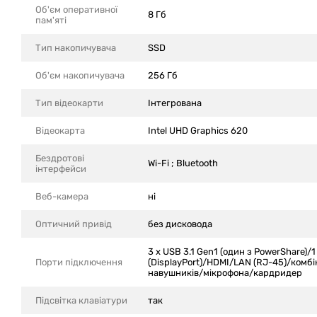
Об'єм оперативної
8 Гб
пам'яті
Тип накопичувача
SSD
Об'єм накопичувача
256 Гб
Тип відеокарти
Інтегрована
Відеокарта
Intel UHD Graphics 620
Бездротові
Wi-Fi ; Bluetooth
інтерфейси
Веб-камера
ні
Оптичний привід
без дисковода
3 x USB 3.1 Gen1 (один з PowerShare)/1
Порти підключення
(DisplayPort)/HDMI/LAN (RJ-45)/комбі
навушників/мікрофона/кардридер
Підсвітка клавіатури
так