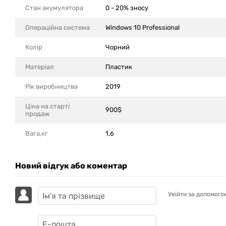
Стан акумулятора
0 - 20% зносу
Операційна система
Windows 10 Professional
Колір
Чорний
Матеріал
Пластик
Рік виробництва
2019
Ціна на старті
900$
продаж
Вага,кг
1,6
Новий відгук або коментар
Увійти за допомого