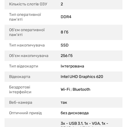
Кількість слотів ОЗУ
2
Тип оперативної
DDR4
пам'яті
Об'єм оперативної
8 Гб
пам'яті
Тип накопичувача
SSD
Об'єм накопичувача
256 Гб
Тип відеокарти
Інтегрована
Відеокарта
Intel UHD Graphics 620
Бездротові
Wi-Fi ; Bluetooth
інтерфейси
Веб-камера
так
Оптичний привід
без дисковода
3x - USB 3.1, 1x - VGA, 1x -