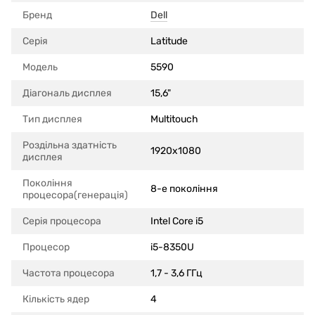
Бренд
Dell
Серія
Latitude
Модель
5590
Діагональ дисплея
15,6"
Тип дисплея
Multitouch
Роздільна здатність
1920x1080
дисплея
Покоління
8-е покоління
процесора(генерація)
Серія процесора
Intel Core i5
Процесор
i5-8350U
Частота процесора
1,7 - 3,6 ГГц
Кількість ядер
4