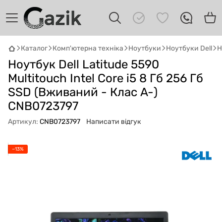
Каталог
Комп'ютерна техніка
Ноутбуки
Ноутбуки Dell
Н
Ноутбук Dell Latitude 5590
GAZIK
AI
Онлайн · пошук техніки
Multitouch Intel Core i5 8 Гб 256 Гб
SSD (Вживаний - Клас A-)
Привіт! 👋 Я Gazik AI — допоможу
CNB0723797
підібрати вживану комп'ютерну техніку.
Що шукаєш?
Артикул:
CNB0723797
Написати відгук
−13%