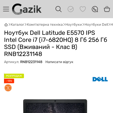
Каталог
Комп'ютерна техніка
Ноутбуки
Ноутбуки Dell
Н
Ноутбук Dell Latitude E5570 IPS
GAZIK
AI
Онлайн · пошук техніки
Intel Core i7 (i7-6820HQ) 8 Гб 256 Гб
SSD (Вживаний - Клас B)
Привіт! 👋 Я Gazik AI — допоможу
RNB12231148
підібрати вживану комп'ютерну техніку.
Що шукаєш?
Артикул:
RNB12231148
Написати відгук
РОЗПРОДАЖ
−13%