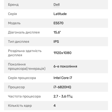
Бренд
Dell
Серія
Latitude
Модель
E5570
Діагональ дисплея
15,6"
Тип дисплея
IPS
Роздільна здатність
1920x1080
дисплея
Покоління
6-е покоління
процесора(генерація)
Серія процесора
Intel Core i7
Процесор
i7-6820HQ
Частота процесора
2,7 - 3,6 ГГц
Кількість ядер
4