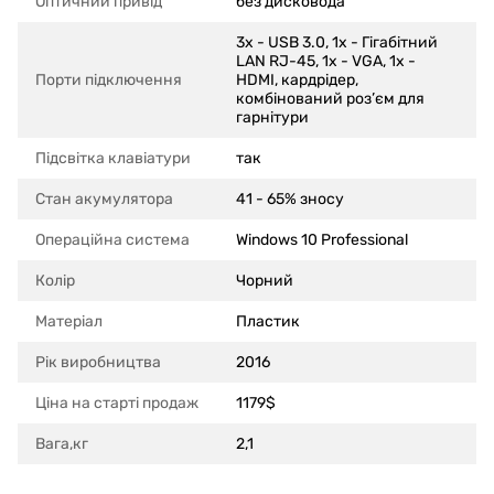
Оптичний привід
без дисковода
3x - USB 3.0, 1x - Гігабітний
LAN RJ-45, 1x - VGA, 1x -
Порти підключення
HDMI, кардрідер,
комбінований роз’єм для
гарнітури
Підсвітка клавіатури
так
Стан акумулятора
41 - 65% зносу
Операційна система
Windows 10 Professional
Колір
Чорний
Матеріал
Пластик
Рік виробництва
2016
Ціна на старті продаж
1179$
Вага,кг
2,1