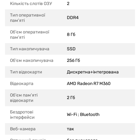
Кількість слотів ОЗУ
2
Тип оперативної
DDR4
пам'яті
Об'єм оперативної
8 Гб
пам'яті
Тип накопичувача
SSD
Об'єм накопичувача
256 Гб
Тип відеокарти
Дискретна+інтегрована
Відеокарта
AMD Radeon R7 M360
Об'єм пам'яті
2 Гб
відеокарти
Бездротові
Wi-Fi ; Bluetooth
інтерфейси
Веб-камера
так