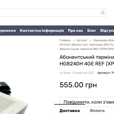
вернення
Контактна інформація
Про нас
Блог
Відгук
Головна
Каталог
Мережеве обл
Оптичні абонентські термінали ONU H
Абонентський термінал ONU EPON/GPON
Абонентський термін
HG8240H 4GE REF (XP
м.Львів, Стрийська 202
Артикул: 1
555.00 грн
Повідомити, коли з'яв
Доставка
Оплата