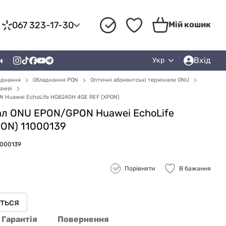
067 323-17-30
Мій кошик
Вхід
и
Укр
аднання
Обладнання PON
Оптичні абонентські термінали ONU
uawei
 Huawei EchoLife HG8240H 4GE REF (XPON)
ал ONU EPON/GPON Huawei EchoLife
ON) 11000139
1000139
Порівняти
В бажання
иться
Гарантія
Повернення