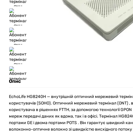
Опис
EchoLife HG8240H — внутрішній оптичний мережевий термінал
користувачів (SOHO). Оптичний мережевий термінал (ONT) , 
користувача в рішеннях FTTH, за допомогою технології GPON
мереж передачі даних як вдома, так і в офісі. Термінал HG
портами GE і двома портами POTS . Він гарантує швидкий кан
волоконно-оптичне волокно зі швидкістю висхідного потоку 1