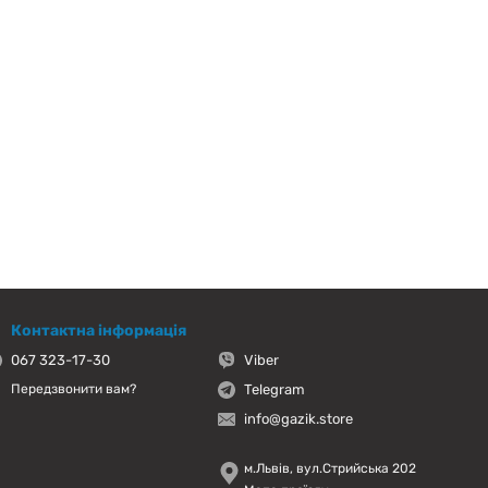
Контактна інформація
067 323-17-30
Viber
Telegram
Передзвонити вам?
info@gazik.store
м.Львів, вул.Стрийська 202