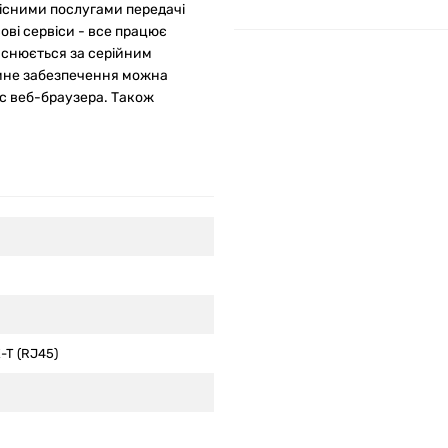
кісними послугами передачі
ові сервіси - все працює
ійснюється за серійним
амне забезпечення можна
с веб-браузера. Також
-T (RJ45)