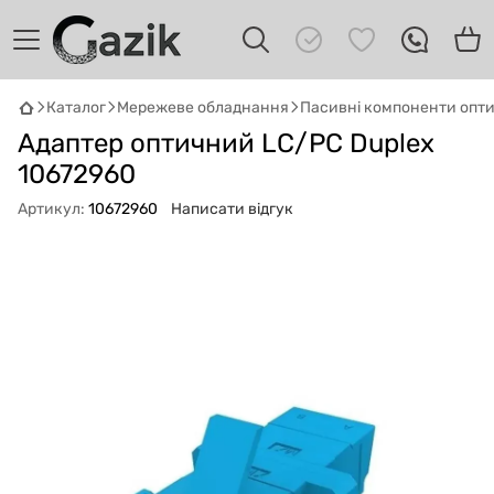
Каталог
Мережеве обладнання
Пасивні компоненти опт
GAZIK
AI
Адаптер оптичний LC/PC Duplex
Онлайн · пошук техніки
10672960
Привіт! 👋 Я Gazik AI — допоможу
Артикул:
10672960
Написати відгук
підібрати вживану комп'ютерну техніку.
Що шукаєш?