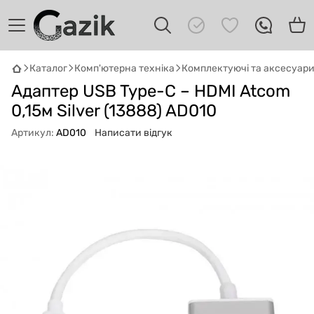
Каталог
Комп'ютерна техніка
Комплектуючі та аксесуар
GAZIK
AI
Адаптер USB Type-C – HDMI Atcom
Онлайн · пошук техніки
0,15м Silver (13888) AD010
Привіт! 👋 Я Gazik AI — допоможу
Артикул:
AD010
Написати відгук
підібрати вживану комп'ютерну техніку.
Що шукаєш?