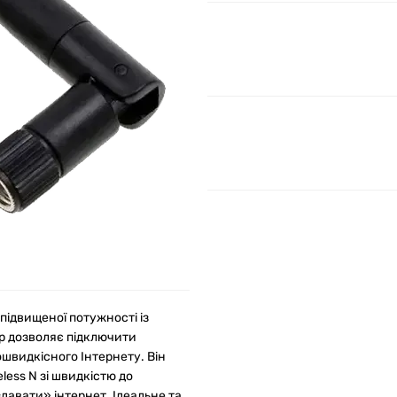
підвищеної потужності із
р дозволяє підключити
швидкісного Інтернету. Він
less N зі швидкістю до
давати» інтернет. Ідеальне та