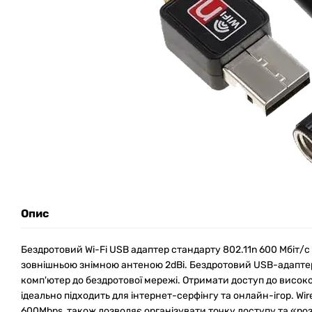
Опис
Бездротовий Wi-Fi USB адаптер стандарту 802.11n 600 Мбіт/с 
зовнішньою знімною антеною 2dBi. Бездротовий USB-адапте
комп'ютер до бездротової мережі. Отримати доступ до високо
ідеально підходить для інтернет-серфінгу та онлайн-ігор. Wire
600Mbps, також дозволяє організувати точку доступу та «роз