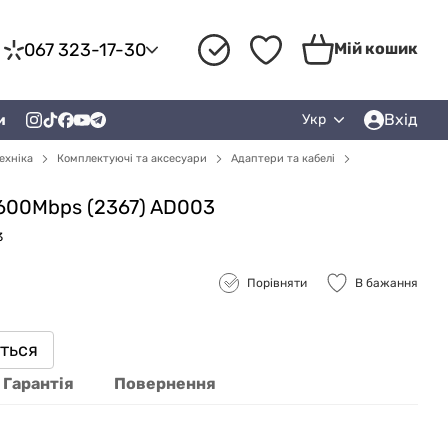
067 323-17-30
Мій кошик
Вхід
и
Укр
ехніка
Комплектуючі та аксесуари
Адаптери та кабелі
 600Mbps (2367) AD003
3
Порівняти
В бажання
иться
Гарантія
Повернення