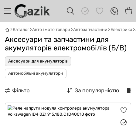
Каталог
Авто і мото товари
Автозапчастини
Електрика
Аксесуари та запчастини для
акумуляторів електромобілів (Б/В)
Аксесуари для акумуляторів
Автомобільні акумулятори
GAZIK
AI
Онлайн · пошук техніки
Фільтр
За популярністю
Привіт! 👋 Я Gazik AI — допоможу
підібрати вживану комп'ютерну техніку.
Що шукаєш?