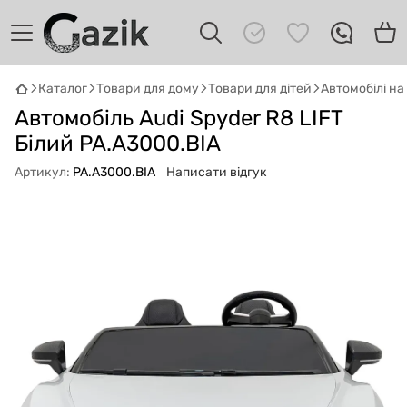
Каталог
Товари для дому
Товари для дітей
Автомобілі н
GAZIK
AI
Автомобіль Audi Spyder R8 LIFT
Онлайн · пошук техніки
Білий PA.A3000.BIA
Артикул:
PA.A3000.BIA
Написати відгук
Привіт! 👋 Я Gazik AI — допоможу
підібрати вживану комп'ютерну техніку.
Що шукаєш?