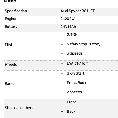
Опис
Specification
Audi Spyder R8 LIFT
Engine
2x200W
Battery
24V14Ah
2.4GHz,
Safety Stop Button,
Pilot
3 Speeds,
EVA 31x11cm
Wheels
Slow Start,
Front/Back
Races
2 speeds
Front
Shock absorbers
Back