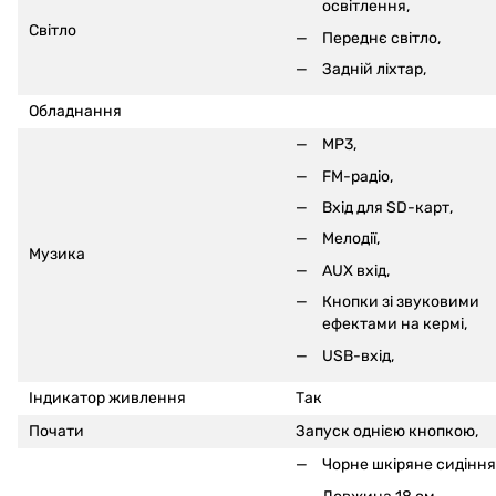
освітлення,
Світло
Переднє світло,
Задній ліхтар,
Обладнання
MP3,
FM-радіо,
Вхід для SD-карт
,
Мелодії,
Музика
AUX вхід,
Кнопки зі звуковими
ефектами на кермі
,
USB-вхід,
Індикатор живлення
Так
Почати
Запуск однією кнопкою,
Чорне шкіряне сидіння