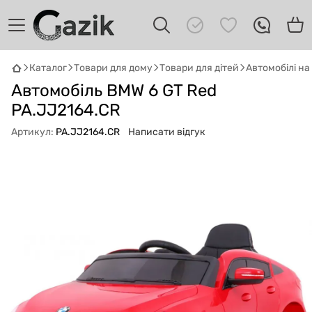
Каталог
Товари для дому
Товари для дітей
Автомобілі н
Автомобіль BMW 6 GT Red
GAZIK
AI
Онлайн · пошук техніки
PA.JJ2164.CR
Артикул:
PA.JJ2164.CR
Написати відгук
Привіт! 👋 Я Gazik AI — допоможу
підібрати вживану комп'ютерну техніку.
Що шукаєш?