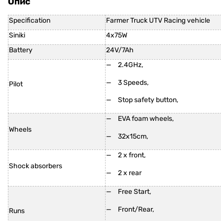
Опис
Specification
Farmer Truck UTV Racing vehicle
Siniki
4x75W
Battery
24V/7Ah
2.4GHz,
3 Speeds,
Pilot
Stop safety button,
EVA foam wheels,
Wheels
32x15cm,
2 x front,
Shock absorbers
2 x rear
Free Start,
Front/Rear,
Runs