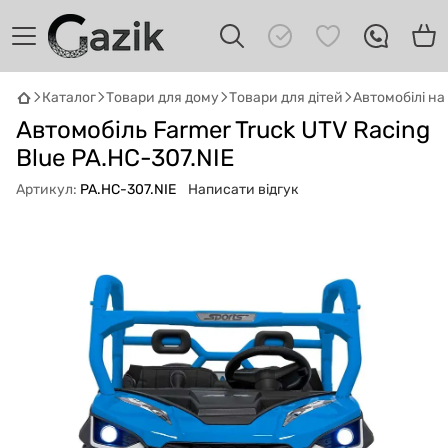
Каталог
Товари для дому
Товари для дітей
Автомобілі н
GAZIK
AI
Автомобіль Farmer Truck UTV Racing
Онлайн · пошук техніки
Blue PA.HC-307.NIE
Артикул:
PA.HC-307.NIE
Написати відгук
Привіт! 👋 Я Gazik AI — допоможу
підібрати вживану комп'ютерну техніку.
Що шукаєш?