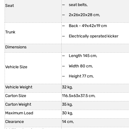
seat belts,
Seat
2x26x20x28 cm,
Back - 49x42x19 cm
Trunk
Electrically operated kicker
Dimensions
Length 145 cm,
Width 80 cm,
Vehicle Size
Height 77 cm,
Vehicle Weight
32 kg,
Carton Size
116.5x63x37.5 cm,
Carton Weight
35 kg,
Maximum Load
30 kg,
Clearance
14 cm,