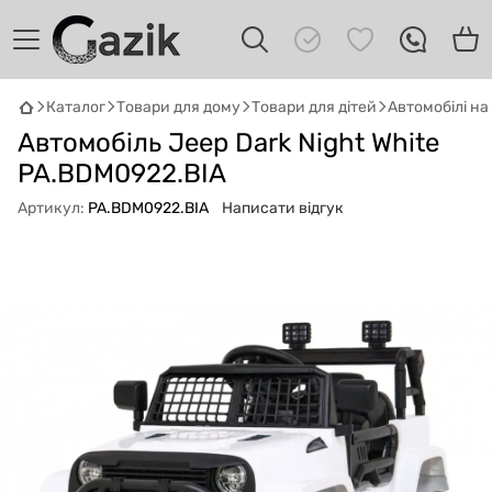
Каталог
Товари для дому
Товари для дітей
Автомобілі н
GAZIK
AI
Автомобіль Jeep Dark Night White
Онлайн · пошук техніки
PA.BDM0922.BIA
Артикул:
PA.BDM0922.BIA
Написати відгук
Привіт! 👋 Я Gazik AI — допоможу
підібрати вживану комп'ютерну техніку.
Що шукаєш?