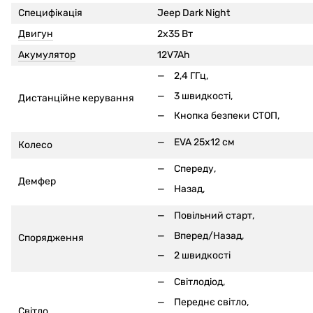
Специфікація
Jeep Dark Night
Двигун
2x35 Вт
Акумулятор
12V7Ah
2,4 ГГц,
3 швидкості,
Дистанційне керування
Кнопка безпеки СТОП,
EVA 25x12 см
Колесо
Спереду,
Демфер
Назад,
Повільний старт,
Вперед/Назад,
Спорядження
2 швидкості
Світлодіод,
Переднє світло,
Світло