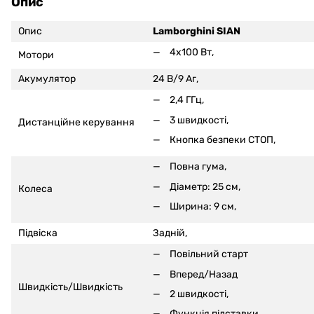
Опис
Опис
Lamborghini SIAN
4x100 Вт,
Мотори
Акумулятор
24 В/9 Аг,
2,4 ГГц,
3 швидкості,
Дистанційне керування
Кнопка безпеки СТОП,
Повна гума,
Діаметр: 25 см,
Колеса
Ширина: 9 см,
Підвіска
Задній,
Повільний старт
Вперед/Назад
Швидкість/Швидкість
2 швидкості,
Функція підставки.