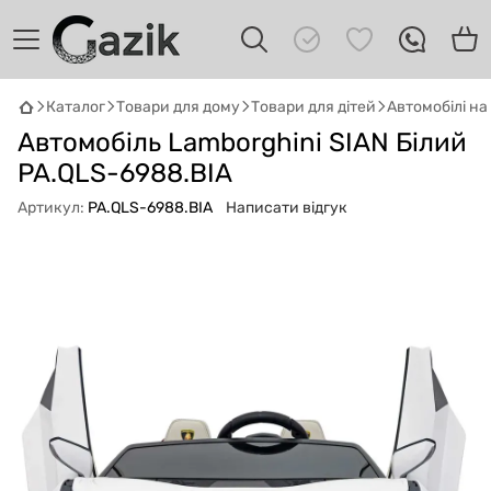
Каталог
Товари для дому
Товари для дітей
Автомобілі н
Автомобіль Lamborghini SIAN Білий
GAZIK
AI
Онлайн · пошук техніки
PA.QLS-6988.BIA
Артикул:
PA.QLS-6988.BIA
Написати відгук
Привіт! 👋 Я Gazik AI — допоможу
підібрати вживану комп'ютерну техніку.
Що шукаєш?