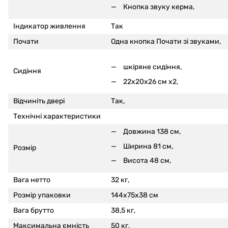
Кнопка звуку керма,
Індикатор живлення
Так
Почати
Одна кнопка Почати зі звуками,
шкіряне сидіння,
Сидіння
22x20x26 см x2,
Відчиніть двері
Так,
Технічні характеристики
Довжина 138 см,
Ширина 81 см,
Розмір
Висота 48 см,
Вага нетто
32 кг,
Розмір упаковки
144x75x38 см
Вага брутто
38,5 кг,
Максимальна ємність
50 кг,