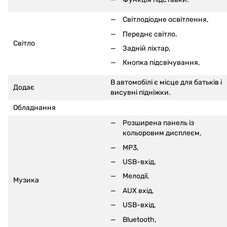
Світлодіодне освітлення,
Переднє світло,
Світло
Задній ліхтар,
Кнопка підсвічування,
В автомобілі є місце для батьків і
Додає
висувні підніжки.
Обладнання
Розширена панель із
кольоровим дисплеєм,
MP3,
USB-вхід,
Мелодії,
Музика
AUX вхід,
USB-вхід,
Bluetooth,