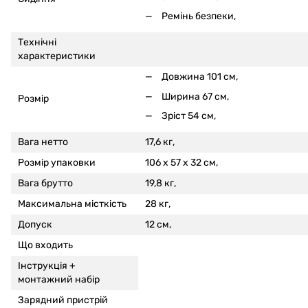
Ремінь безпеки,
Технічні
характеристики
Довжина 101 см,
Ширина 67 см,
Розмір
Зріст 54 см,
Вага нетто
17,6 кг,
Розмір упаковки
106 x 57 x 32 см,
Вага брутто
19,8 кг,
Максимальна місткість
28 кг,
Допуск
12 см,
Що входить
Інструкція +
монтажний набір
Зарядний пристрій