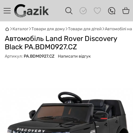
Каталог
Товари для дому
Товари для дітей
Автомобілі н
GAZIK
AI
Автомобіль Land Rover Discovery
Онлайн · пошук техніки
Black PA.BDM0927.CZ
Артикул:
PA.BDM0927.CZ
Написати відгук
Привіт! 👋 Я Gazik AI — допоможу
підібрати вживану комп'ютерну техніку.
Що шукаєш?