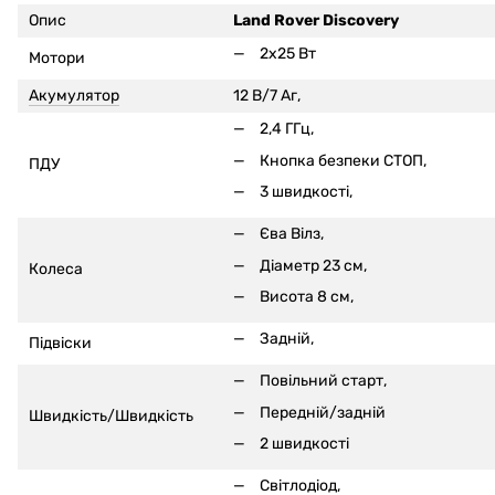
Опис
Land Rover Discovery
2x25 Вт
Мотори
Акумулятор
12 В/7 Аг,
2,4 ГГц,
Кнопка безпеки СТОП,
ПДУ
3 швидкості,
Єва Вілз,
Діаметр 23 см,
Колеса
Висота 8 см,
Задній,
Підвіски
Повільний старт,
Передній/задній
Швидкість/Швидкість
2 швидкості
Світлодіод,