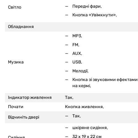
Передні фари,
Світло
Кнопка «Увімкнути»,
Обладнання
MP3,
FM,
AUX,
Музика
USB,
Мелодії,
Кнопка зі звуковими ефектами
на кермі
,
Індикатор живлення
Так,
Почати
Кнопка живлення,
Так,
Відчиніть двері
шкіряне сидіння,
32 x 19 x 22 см
Сидіння