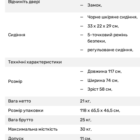
Відчиніть двері
Замок,
Чорне шкіряне сидіння,
33 x 22 x 29 см,
5-точковий ремінь
Сидіння
безпеки,
регульоване сидіння,
Технічні характеристики
Довжина 117 см,
Ширина 74 см,
Розмір
Зріст 58 см,
Вага нетто
21 кг,
Розмір упаковки
118 x 65,5 x 46,5 см,
Вага брутто
25 кг,
Максимальна місткість
30 кг,
Допуск
11 см,