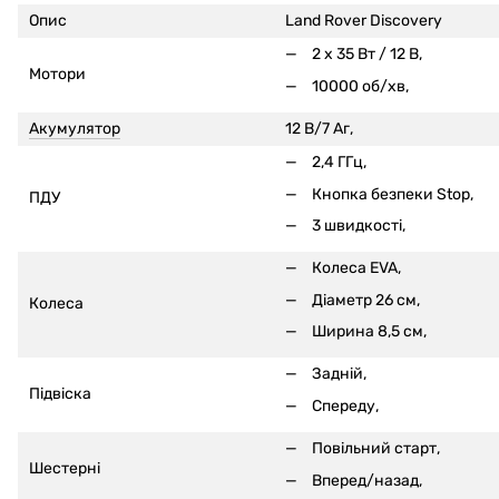
Опис
Land Rover Discovery
2 x 35 Вт / 12 В,
Мотори
10000 об/хв,
Акумулятор
12 В/7 Аг,
2,4 ГГц,
Кнопка безпеки Stop,
ПДУ
3 швидкості,
Колеса EVA,
Діаметр 26 см,
Колеса
Ширина 8,5 см,
Задній,
Підвіска
Спереду,
Повільний старт,
Шестерні
Вперед/назад,