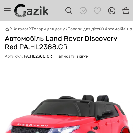
Каталог
Товари для дому
Товари для дітей
Автомобілі н
Автомобіль Land Rover Discovery
GAZIK
AI
Онлайн · пошук техніки
Red PA.HL2388.CR
Артикул:
PA.HL2388.CR
Написати відгук
Привіт! 👋 Я Gazik AI — допоможу
підібрати вживану комп'ютерну техніку.
Що шукаєш?