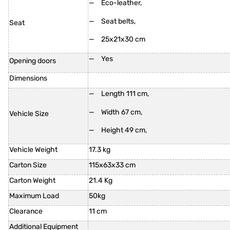
Eco-leather,
Seat belts,
Seat
25x21x30 cm
Yes
Opening doors
Dimensions
Length 111 cm,
Width 67 cm,
Vehicle Size
Height 49 cm,
Vehicle Weight
17.3 kg
Carton Size
115x63x33 cm
Carton Weight
21.4 Kg
Maximum Load
50kg
Clearance
11 cm
Additional Equipment