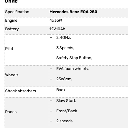
Опис
Specification
Mercedes Benz EQA 250
Engine
4x35W
Battery
12V10Ah
2.4GHz,
3 Speeds,
Pilot
Safety Stop Button,
EVA foam wheels,
Wheels
23x8cm,
Back
Shock absorbers
Slow Start,
Front/Back
Races
2 speeds