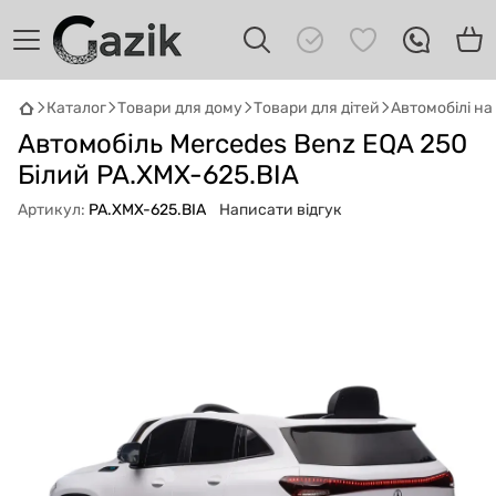
Каталог
Товари для дому
Товари для дітей
Автомобілі н
GAZIK
AI
Автомобіль Mercedes Benz EQA 250
Онлайн · пошук техніки
Білий PA.XMX-625.BIA
Артикул:
PA.XMX-625.BIA
Написати відгук
Привіт! 👋 Я Gazik AI — допоможу
підібрати вживану комп'ютерну техніку.
Що шукаєш?