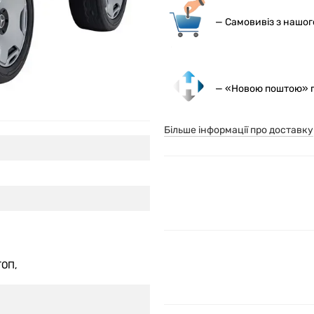
— С
амовивіз з нашо
— «Новою поштою» по
Більше інформації про доставку
ТОП,