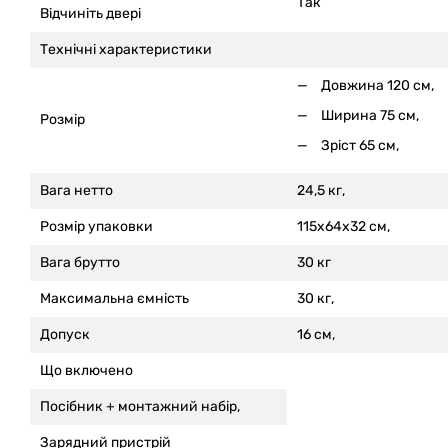
Так
Відчиніть двері
Технічні характеристики
Довжина 120 см,
Ширина 75 см,
Розмір
Зріст 65 см,
Вага нетто
24,5 кг,
Розмір упаковки
115x64x32 см,
Вага брутто
30 кг
Максимальна ємність
30 кг,
Допуск
16 см,
Що включено
Посібник + монтажний набір,
Зарядний пристрій