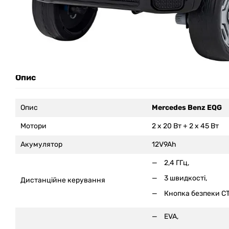
Опис
Опис
Mercedes Benz EQG
Мотори
2 x 20 Вт + 2 x 45 Вт
Акумулятор
12V9Ah
2,4 ГГц,
3 швидкості,
Дистанційне керування
Кнопка безпеки С
EVA,