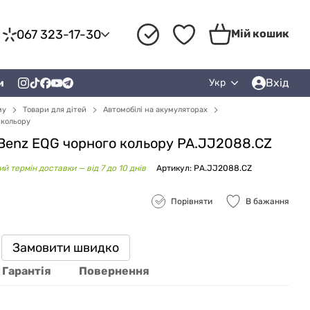
067 323-17-30
Мій кошик
Вхід
и
Укр
му
Товари для дітей
Автомобілі на акумуляторах
 кольору
Benz EQG чорного кольору PA.JJ2088.CZ
й термін доставки — від 7 до 10 днів
Артикул: PA.JJ2088.CZ
Порівняти
В бажання
Замовити швидко
Гарантія
Повернення