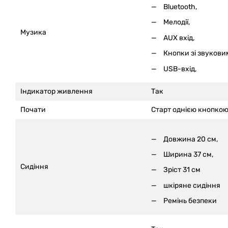
Bluetooth,
Мелодії,
Музика
AUX вхід,
Кнопки зі звукови
USB-вхід,
Індикатор живлення
Так
Почати
Старт однією кнопко
Довжина 20 см,
Ширина 37 см,
Сидіння
Зріст 31 см
шкіряне сидіння
Ремінь безпеки