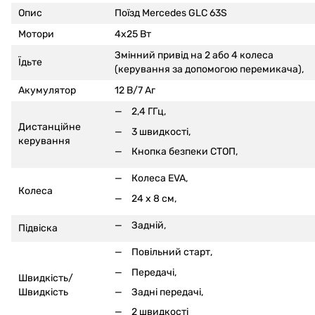
Опис
Поїзд Mercedes GLC 63S
Мотори
4x25 Вт
Змінний привід на 2 або 4 колеса
Їдьте
(керування за допомогою перемикача),
Акумулятор
12 В/7 Аг
2,4 ГГц,
Дистанційне
3 швидкості,
керування
Кнопка безпеки СТОП,
Колеса EVA,
Колеса
24 x 8 см,
Задній,
Підвіска
Повільний старт,
Передачі,
Швидкість/
Задні передачі,
Швидкість
2 швидкості