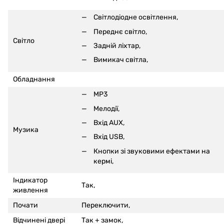
Світлодіодне освітлення,
Переднє світло,
Світло
Задній ліхтар,
Вимикач світла,
Обладнання
MP3
Мелодії,
Вхід AUX,
Музика
Вхід USB,
Кнопки зі звуковими ефектами на
кермі
,
Індикатор
Так,
живлення
Почати
Переключити,
Відчинені двері
Так +
замок,