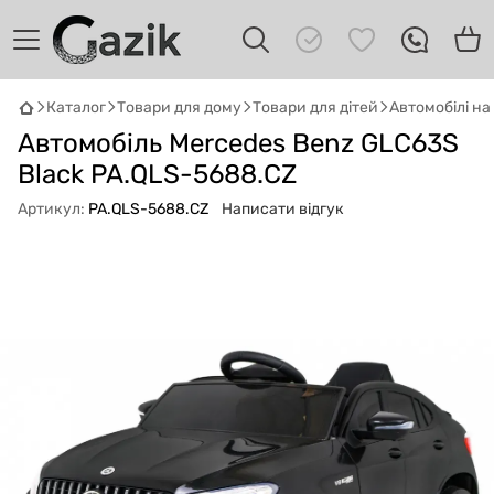
Каталог
Товари для дому
Товари для дітей
Автомобілі н
Автомобіль Mercedes Benz GLC63S
GAZIK
AI
Онлайн · пошук техніки
Black PA.QLS-5688.CZ
Артикул:
PA.QLS-5688.CZ
Написати відгук
Привіт! 👋 Я Gazik AI — допоможу
підібрати вживану комп'ютерну техніку.
Що шукаєш?