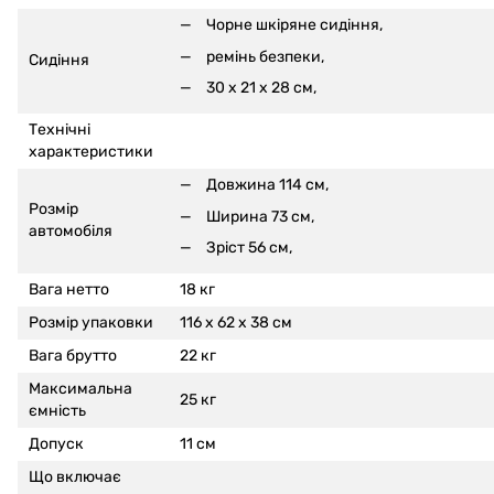
Чорне шкіряне сидіння,
ремінь безпеки,
Сидіння
30 x 21 x 28 см,
Технічні
характеристики
Довжина 114 см,
Розмір
Ширина 73 см,
автомобіля
Зріст 56 см,
Вага нетто
18 кг
Розмір упаковки
116 x 62 x 38 см
Вага брутто
22 кг
Максимальна
25 кг
ємність
Допуск
11 см
Що включає