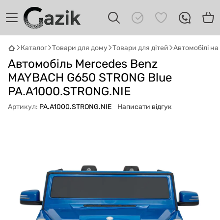
Каталог
Товари для дому
Товари для дітей
Автомобілі н
Автомобіль Mercedes Benz
GAZIK
AI
Онлайн · пошук техніки
MAYBACH G650 STRONG Blue
PA.A1000.STRONG.NIE
Привіт! 👋 Я Gazik AI — допоможу
Артикул:
PA.A1000.STRONG.NIE
Написати відгук
підібрати вживану комп'ютерну техніку.
Що шукаєш?