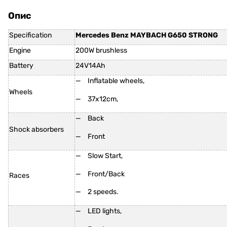
Опис
Specification
Mercedes Benz MAYBACH G650 STRONG
Engine
200W brushless
Battery
24V14Ah
Inflatable wheels,
Wheels
37x12cm,
Back
Shock absorbers
Front
Slow Start,
Front/Back
Races
2 speeds.
LED lights,