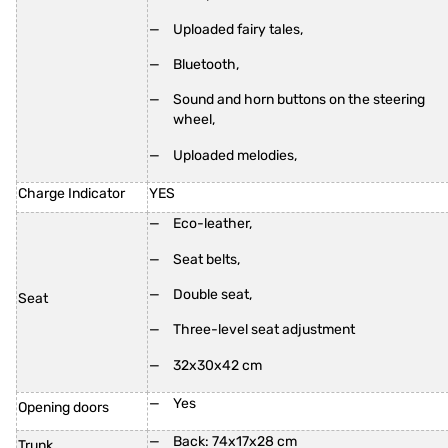
Uploaded fairy tales,
Bluetooth,
Sound and horn buttons on the steering
wheel,
Uploaded melodies,
Charge Indicator
YES
Eco-leather,
Seat belts,
Double seat,
Seat
Three-level seat adjustment
32x30x42 cm
Yes
Opening doors
Back: 74x17x28 cm
Trunk