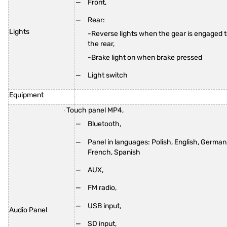
Front,
Rear:
Lights
-Reverse lights when the gear is engaged 
the rear,
-Brake light on when brake pressed
Light switch
Equipment
Touch panel MP4,
·
Bluetooth,
Panel in languages: Polish, English, German
French, Spanish
AUX,
FM radio,
USB input,
Audio Panel
SD input,