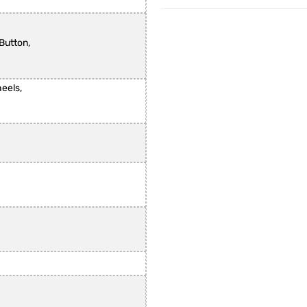
Button,
eels,