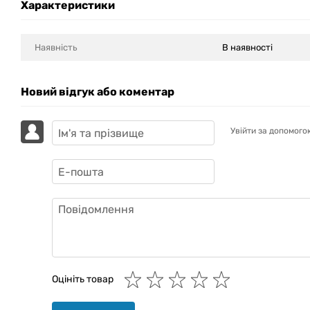
Характеристики
Наявність
В наявності
Новий відгук або коментар
Увійти за допомого
GAZIK
AI
Онлайн · пошук техніки
Оцініть товар
Привіт! 👋 Я Gazik AI — допоможу