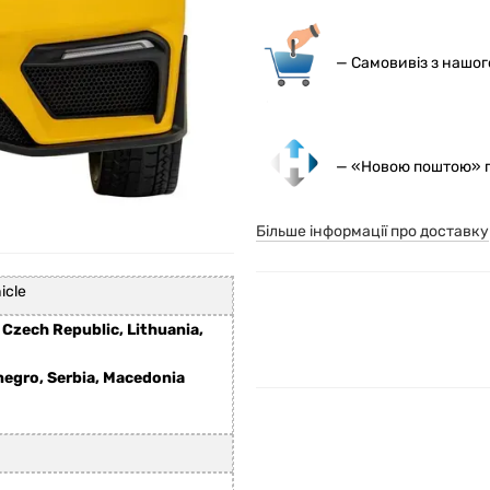
— С
амовивіз з нашо
— «Новою поштою» по
Більше інформації про доставку
icle
 Czech Republic, Lithuania,
negro, Serbia, Macedonia