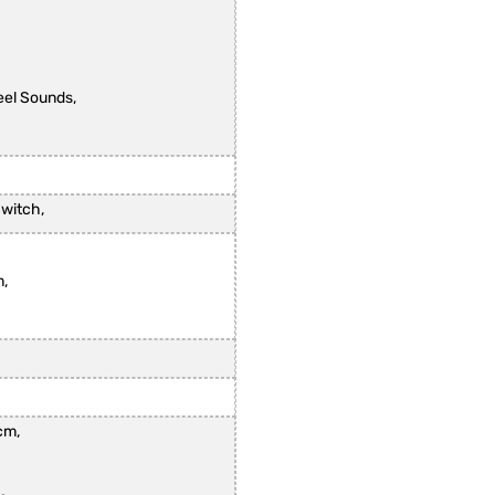
eel Sounds,
witch,
,
cm,
,