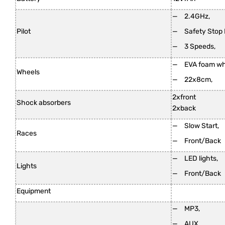
2.4GHz,
Pilot
Safety Stop 
3 Speeds,
EVA foam wh
Wheels
22x8cm,
2xfront
Shock absorbers
2xback
Slow Start,
Races
Front/Back
LED lights,
Lights
Front/Back
Equipment
MP3,
AUX,