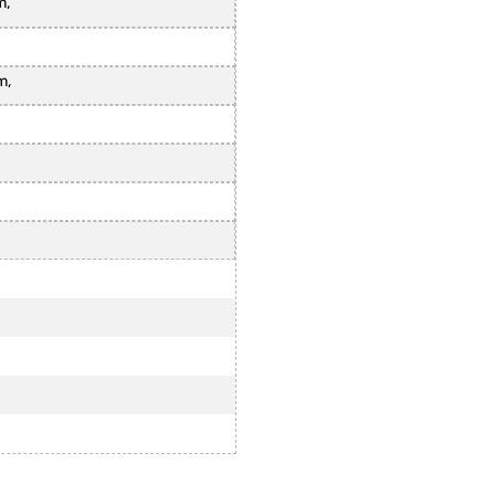
m,
m,