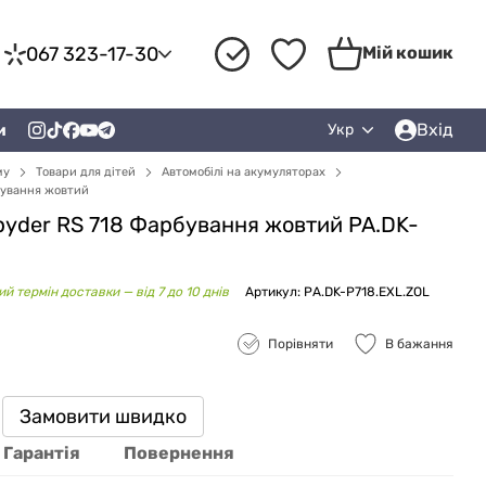
067 323-17-30
Мій кошик
Вхід
и
Укр
му
Товари для дітей
Автомобілі на акумуляторах
рбування жовтий
yder RS ​​718 Фарбування жовтий PA.DK-
й термін доставки — від 7 до 10 днів
Артикул: PA.DK-P718.EXL.ZOL
Порівняти
В бажання
Замовити швидко
Гарантія
Повернення