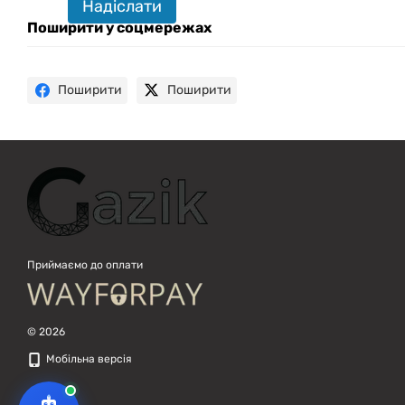
Надіслати
підібрати вживану комп'ютерну
техніку. Що шукаєш?
Поширити у соцмережах
Поширити
Поширити
Приймаємо до оплати
© 2026
Мобільна версія