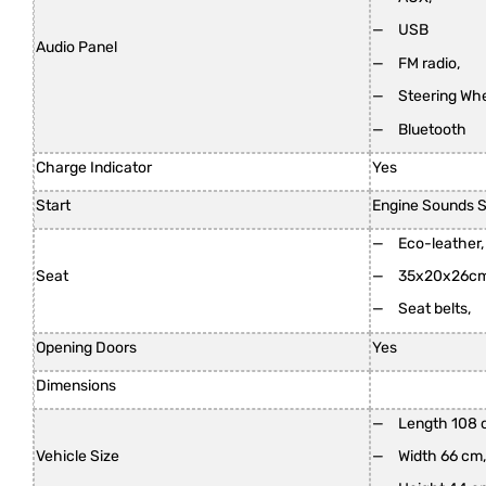
USB
Audio Panel
FM radio,
Steering Wh
Bluetooth
Charge Indicator
Yes
Start
Engine Sounds S
Eco-leather,
Seat
35x20x26cm
Seat belts,
Opening Doors
Yes
Dimensions
Length 108 
Vehicle Size
Width 66 cm