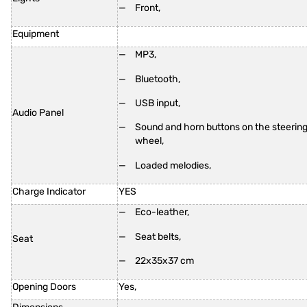
Front,
Equipment
MP3,
Bluetooth,
USB input,
Audio Panel
Sound and horn buttons on the steerin
wheel,
Loaded melodies,
Charge Indicator
YES
Eco-leather,
Seat belts,
Seat
22x35x37 cm
Opening Doors
Yes,