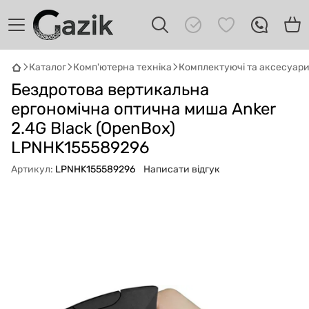
Каталог
Комп'ютерна техніка
Комплектуючі та аксесуар
GAZIK
AI
Бездротова вертикальна
Онлайн · пошук техніки
ергономічна оптична миша Anker
2.4G Black (OpenBox)
Привіт! 👋 Я Gazik AI — допоможу
підібрати вживану комп'ютерну техніку.
LPNHK155589296
Що шукаєш?
Артикул:
LPNHK155589296
Написати відгук