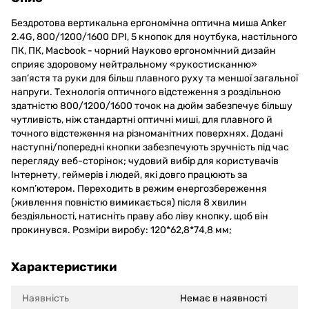
Бездротова вертикальна ергономічна оптична миша Anker
2.4G, 800/1200/1600 DPI, 5 кнопок для ноутбука, настільного
ПК, ПК, Macbook - чорний Науково ергономічний дизайн
сприяє здоровому нейтральному «рукостисканню»
зап’ястя та руки для більш плавного руху та меншої загальної
напруги. Технологія оптичного відстеження з роздільною
здатністю 800/1200/1600 точок на дюйм забезпечує більшу
чутливість, ніж стандартні оптичні миші, для плавного й
точного відстеження на різноманітних поверхнях. Додані
наступні/попередні кнопки забезпечують зручність під час
перегляду веб-сторінок; чудовий вибір для користувачів
Інтернету, геймерів і людей, які довго працюють за
комп’ютером. Переходить в режим енергозбереження
(живлення повністю вимикається) після 8 хвилин
бездіяльності, натисніть праву або ліву кнопку, щоб він
прокинувся. Розміри виробу: 120*62,8*74,8 мм;
Характеристики
Наявність
Немає в наявності