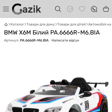
Каталог
Товари для дому
Товари для дітей
Автомобілі н
BMW X6M Білий PA.6666R-M6.BIA
GAZIK
AI
Онлайн · пошук техніки
Артикул:
PA.6666R-M6.BIA
Написати відгук
Привіт! 👋 Я Gazik AI — допоможу
підібрати вживану комп'ютерну техніку.
Що шукаєш?