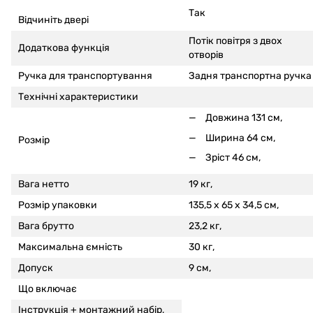
Так
Відчиніть двері
Потік повітря з двох
Додаткова функція
отворів
Ручка для транспортування
Задня транспортна ручка
Технічні характеристики
Довжина 131 см,
Ширина 64 см,
Розмір
Зріст 46 см,
Вага нетто
19 кг,
Розмір упаковки
135,5 x 65 x 34,5 см,
Вага брутто
23,2 кг,
Максимальна ємність
30 кг,
Допуск
9 см,
Що включає
Інструкція +
монтажний набір,