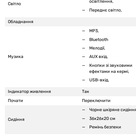
освітлення,
Світло
Переднє світло,
Обладнання
MP3,
Bluetooth
Мелодії,
Музика
AUX вхід,
Кнопки зі звуковими
ефектами на кермі
,
USB-вхід,
Індикатор живлення
Так
Почати
Переключити
Чорне шкіряне сидінн
36x26x20 см
Сидіння
Ремінь безпеки