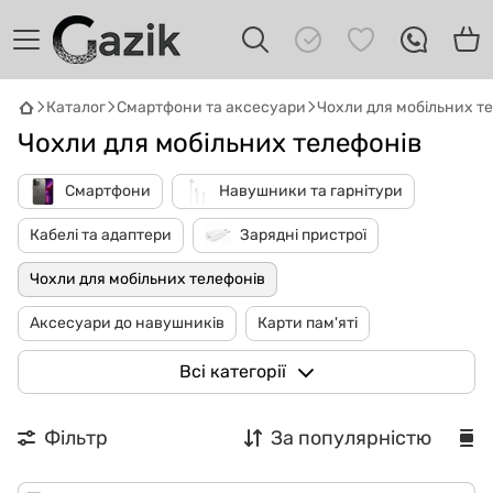
Каталог
Смартфони та аксесуари
Чохли для мобільних т
Чохли для мобільних телефонів
Смартфони
Навушники та гарнітури
Кабелі та адаптери
Зарядні пристрої
GAZIK
AI
Онлайн · пошук техніки
Чохли для мобільних телефонів
Аксесуари до навушників
Карти пам'яті
Привіт! 👋 Я Gazik AI — допоможу
підібрати вживану комп'ютерну техніку.
Захисні плівки та скло
Повербанки
Всі категорії
Що шукаєш?
Ремінці для смарт-годинників
Стилуси та аксесуари
Фільтр
За популярністю
Зарядний пристрій для AA акумуляторів