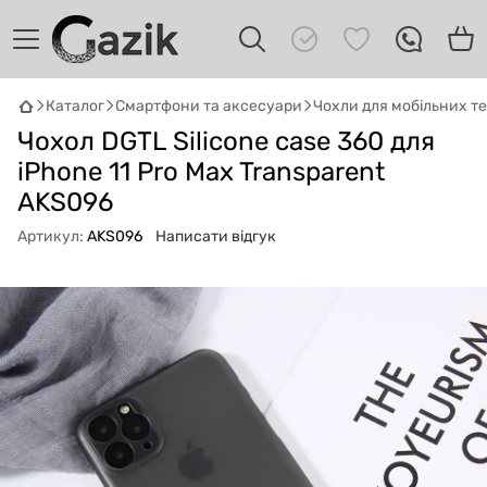
Каталог
Смартфони та аксесуари
Чохли для мобільних т
GAZIK
AI
Чохол DGTL Silicone case 360 для
Онлайн · пошук техніки
iPhone 11 Pro Max Transparent
AKS096
Привіт! 👋 Я Gazik AI — допоможу
підібрати вживану комп'ютерну техніку.
Артикул:
AKS096
Написати відгук
Що шукаєш?