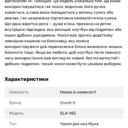
діагоналлю 14" і менших. Ця модель унікальна тим, що може
використовуватися і як чохол, водночас його ручка
ховається, а сама вона поміщається у велику сумку або
рюкзак, і як незалежна портативна мінімалістична сумка.
Ще одна відмітна риса — дуже м'яка, приємна на дотик
внутрішня підкладка, яка захищає ноутбук від подряпин або
інших дрібних ушкоджень. Чохол має зручну додаткову
зовнішню кишеню на блискавці, яку можна
використовувати для перенесення блока живлення, мишки,
блокнота тощо. Якщо ви любите, щоб ноутбук після певного
часу використання мав вигляд як новий, без потертостей і
дрібних подряпин, такий чохол може бути цікавим вибором.
Характеристики
Наявність
Немає в наявності
Бренд
Grand-X
Модель
SLX-14G
Тип
Чохол для ноутбука