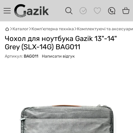
Каталог
Комп'ютерна техніка
Комплектуючі та аксесуар
GAZIK
AI
Чохол для ноутбука Gazik 13"-14"
Онлайн · пошук техніки
Grey (SLX-14G) BAG011
Привіт! 👋 Я Gazik AI — допоможу
Артикул:
BAG011
Написати відгук
підібрати вживану комп'ютерну техніку.
Що шукаєш?