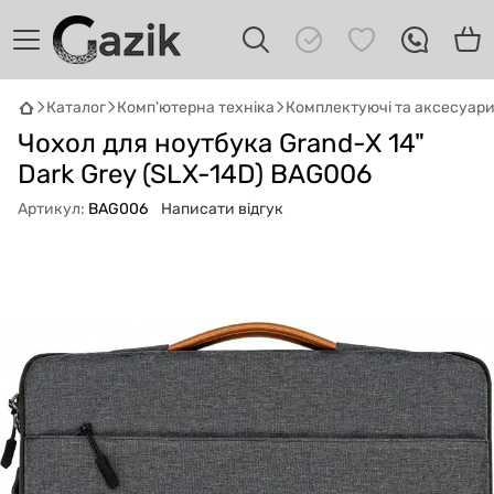
Каталог
Комп'ютерна техніка
Комплектуючі та аксесуар
GAZIK
AI
Чохол для ноутбука Grand-X 14"
Онлайн · пошук техніки
Dark Grey (SLX-14D) BAG006
Привіт! 👋 Я Gazik AI — допоможу
Артикул:
BAG006
Написати відгук
підібрати вживану комп'ютерну техніку.
Що шукаєш?