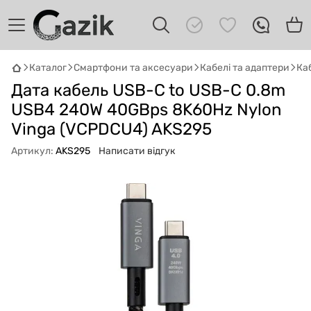
Каталог
Смартфони та аксесуари
Кабелі та адаптери
Каб
GAZIK
AI
Дата кабель USB-C to USB-C 0.8m
Онлайн · пошук техніки
USB4 240W 40GBps 8K60Hz Nylon
Vinga (VCPDCU4) AKS295
Привіт! 👋 Я Gazik AI — допоможу
підібрати вживану комп'ютерну техніку.
Артикул:
AKS295
Написати відгук
Що шукаєш?