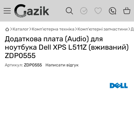
Каталог
Комп'ютерна техніка
Комп'ютерні запчастини
Д
Додаткова плата (Audio) для
GAZIK
AI
ноутбука Dell XPS L511Z (вживаний)
Онлайн · пошук техніки
ZDP0555
Привіт! 👋 Я Gazik AI — допоможу
Артикул:
ZDP0555
Написати відгук
підібрати вживану комп'ютерну техніку.
Що шукаєш?