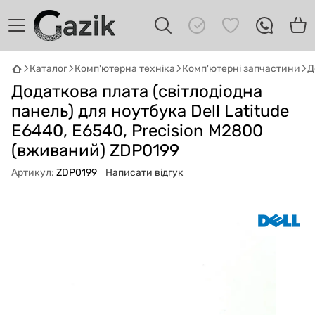
Каталог
Комп'ютерна техніка
Комп'ютерні запчастини
Д
GAZIK
AI
Додаткова плата (cвітлодіодна
Онлайн · пошук техніки
панель) для ноутбука Dell Latitude
E6440, E6540, Precision M2800
Привіт! 👋 Я Gazik AI — допоможу
підібрати вживану комп'ютерну техніку.
(вживаний) ZDP0199
Що шукаєш?
Артикул:
ZDP0199
Написати відгук