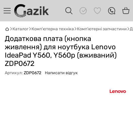
Каталог
Комп'ютерна техніка
Комп'ютерні запчастини
Д
GAZIK
AI
Додаткова плата (кнопка
Онлайн · пошук техніки
живлення) для ноутбука Lenovo
IdeaPad Y560, Y560p (вживаний)
Привіт! 👋 Я Gazik AI — допоможу
підібрати вживану комп'ютерну техніку.
ZDP0672
Що шукаєш?
Артикул:
ZDP0672
Написати відгук