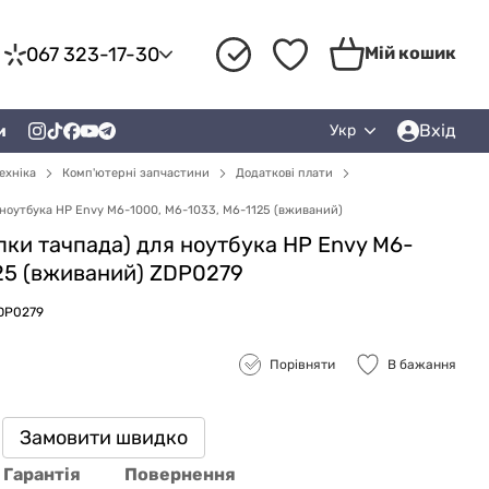
067 323-17-30
Мій кошик
Вхід
и
Укр
ехніка
Комп'ютерні запчастини
Додаткові плати
 ноутбука HP Envy M6-1000, M6-1033, M6-1125 (вживаний)
пки тачпада) для ноутбука HP Envy M6-
25 (вживаний) ZDP0279
ZDP0279
Порівняти
В бажання
Замовити швидко
Гарантія
Повернення