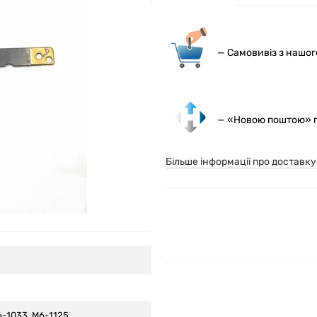
— С
амовивіз з нашо
— «Новою поштою» по
Більше інформації про доставку
6-1033, M6-1125