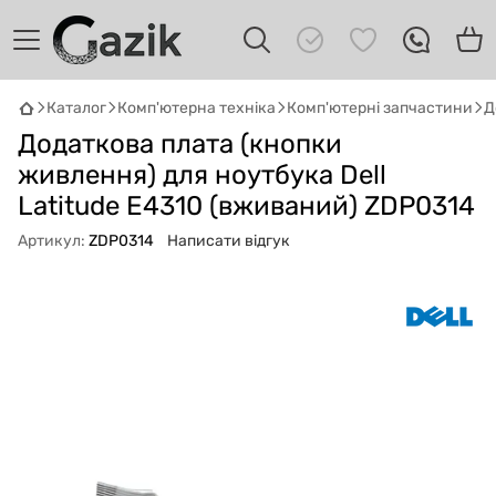
Каталог
Комп'ютерна техніка
Комп'ютерні запчастини
Д
GAZIK
AI
Додаткова плата (кнопки
Онлайн · пошук техніки
живлення) для ноутбука Dell
Latitude E4310 (вживаний) ZDP0314
Привіт! 👋 Я Gazik AI — допоможу
підібрати вживану комп'ютерну техніку.
Артикул:
ZDP0314
Написати відгук
Що шукаєш?